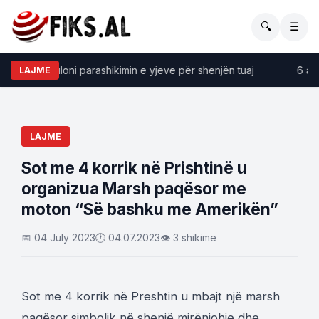
🔍
☰
kopi, zbuloni parashikimin e yjeve për shenjën tuaj
6 arsye
LAJME
LAJME
Sot me 4 korrik në Prishtinë u
organizua Marsh paqësor me
moton “Së bashku me Amerikën”
📅 04 July 2023
🕐 04.07.2023
👁 3 shikime
Sot me 4 korrik në Preshtin u mbajt një marsh
paqësor simbolik në shenjë mirënjohje dhe