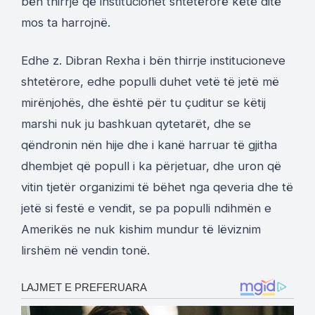
bën thirrje që institucionet shtetërorë këtë ditë
mos ta harrojnë.
Edhe z. Dibran Rexha i bën thirrje institucioneve
shtetërore, edhe populli duhet vetë të jetë më
mirënjohës, dhe është për tu çuditur se këtij
marshi nuk ju bashkuan qytetarët, dhe se
qëndronin nën hije dhe i kanë harruar të gjitha
dhembjet që popull i ka përjetuar, dhe uron që
vitin tjetër organizimi të bëhet nga qeveria dhe të
jetë si festë e vendit, se pa populli ndihmën e
Amerikës ne nuk kishim mundur të lëviznim
lirshëm në vendin tonë.