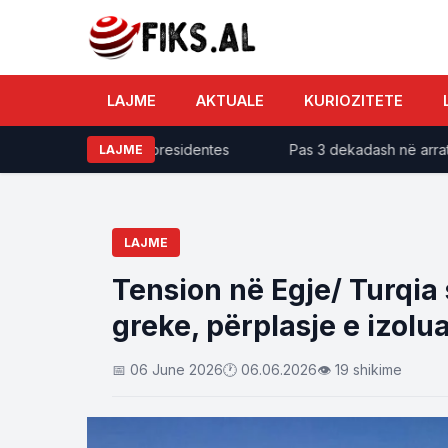
LAJME
AKTUALE
KURIOZITETE
uese e detyrës së presidentes
Pas 3 dekadash në arrati, i d
LAJME
LAJME
Tension në Egje/ Turqia 
greke, përplasje e izol
📅 06 June 2026
🕐 06.06.2026
👁 19 shikime