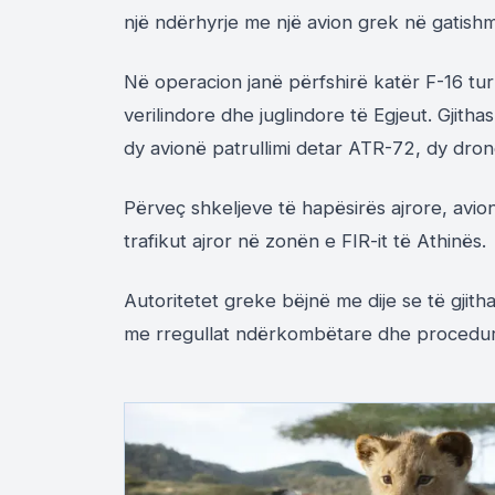
një ndërhyrje me një avion grek në gatishm
Në operacion janë përfshirë katër F-16 tu
verilindore dhe juglindore të Egjeut. Gjitha
dy avionë patrullimi detar ATR-72, dy dron
Përveç shkeljeve të hapësirës ajrore, avio
trafikut ajror në zonën e FIR-it të Athinës.
Autoritetet greke bëjnë me dije se të gjith
me rregullat ndërkombëtare dhe procedurat