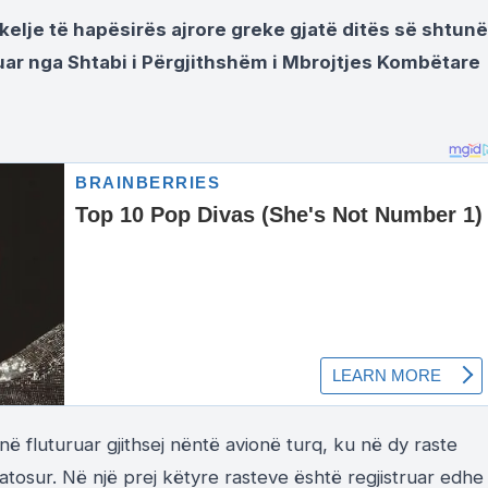
kelje të hapësirës ajrore greke gjatë ditës së shtunë
ikuar nga Shtabi i Përgjithshëm i Mbrojtjes Kombëtare
ë fluturuar gjithsej nëntë avionë turq, ku në dy raste
atosur. Në një prej këtyre rasteve është regjistruar edhe