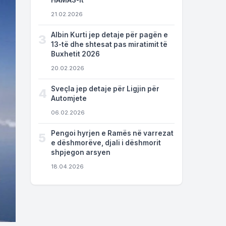
HAMAS-it
21.02.2026
Albin Kurti jep detaje për pagën e
3
13-të dhe shtesat pas miratimit të
Buxhetit 2026
20.02.2026
Sveçla jep detaje për Ligjin për
4
Automjete
06.02.2026
Pengoi hyrjen e Ramës në varrezat
5
e dëshmorëve, djali i dëshmorit
shpjegon arsyen
18.04.2026