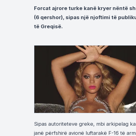
Forcat ajrore turke kanë kryer nëntë sh
(6 qershor), sipas një njoftimi të publ
të Greqisë.
Sipas autoriteteve greke, mbi arkipelag kan
janë përfshirë avionë luftarakë F-16 të arm