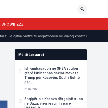
🔍
SHOWBIZZZ
: Të gjitha partitë të angazhohen në dialog konstruktiv për themelimin
Më të Lexuarat
Ish-ambasadori në SHBA zbulon
1
çfarë fshihet pas deklarimeve të
Trump për Kosovën: Dush i ftohtë
për…
21.02.2026
Shqipëria e Kosova dërgojnë trupa
2
në Gaza, vjen reagimi i parë i