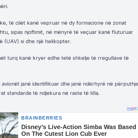
ëri.
rke, të cilët kanë vepruar në dy formacione në zonat
shtu, sipas njoftimit, në mënyrë të veçuar kanë fluturuar
ë (UAV) si dhe një helikopter.
nët turq kanë kryer edhe tetë shkelje të rregullave të
a avionët janë identifikuar dhe janë ndërhyrë në përputhj
 standarde të ndjekura në raste të tilla.