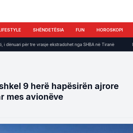
LIFESTYLE
SHËNDETËSIA
FUN
HOROSKOPI
ënuari për tre vrasje ekstradohet nga SHBA në Tiranë
Italia
shkel 9 herë hapësirën ajrore
uar mes avionëve