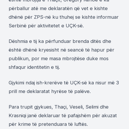
përballur atë me deklaratën që vet e kishte
dhënë për ZPS-në ku thuhej se kishte informuar
Serbinë për aktivitetet e UÇK-së.
Dëshmia e tij ka përfunduar brenda ditës dhe
është dhënë kryesisht në seancë të hapur për
publikun, por me masa mbrojtëse duke mos
shfaqur identitetin e tij.
Gjykimi ndaj ish-krerëve të UÇK-së ka nisur më 3
prill me deklaratat hyrëse të palëve.
Para trupit gjykues, Thaçi, Veseli, Selimi dhe
Krasniqi janë deklaruar të pafajshëm për akuzat
për krime të pretenduara të luftës.