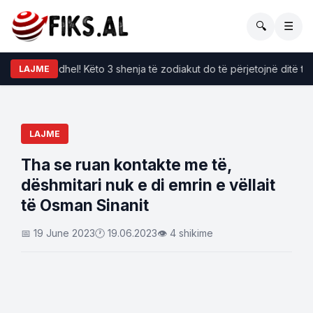
🔍
☰
po i përkëdhel! Këto 3 shenja të zodiakut do të përjetojnë ditë të bu
LAJME
LAJME
​Tha se ruan kontakte me të,
dëshmitari nuk e di emrin e vëllait
të Osman Sinanit
📅 19 June 2023
🕐 19.06.2023
👁 4 shikime