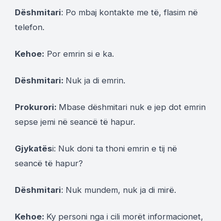
Dëshmitari
: Po mbaj kontakte me të, flasim në
telefon.
Kehoe:
Por emrin si e ka.
Dëshmitari:
Nuk ja di emrin.
Prokurori:
Mbase dëshmitari nuk e jep dot emrin
sepse jemi në seancë të hapur.
Gjykatës
i: Nuk doni ta thoni emrin e tij në
seancë të hapur?
Dëshmitari
: Nuk mundem, nuk ja di mirë.
Kehoe:
Ky personi nga i cili morët informacionet,