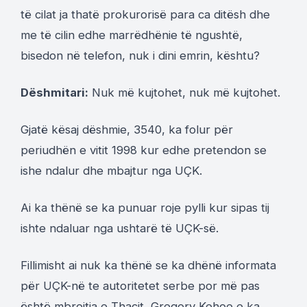
të cilat ja thatë prokurorisë para ca ditësh dhe
me të cilin edhe marrëdhënie të ngushtë,
bisedon në telefon, nuk i dini emrin, kështu?
Dëshmitari:
Nuk më kujtohet, nuk më kujtohet.
Gjatë kësaj dëshmie, 3540, ka folur për
periudhën e vitit 1998 kur edhe pretendon se
ishe ndalur dhe mbajtur nga UÇK.
Ai ka thënë se ka punuar roje pylli kur sipas tij
ishte ndaluar nga ushtarë të UÇK-së.
Fillimisht ai nuk ka thënë se ka dhënë informata
për UÇK-në te autoritetet serbe por më pas
është mbrojtja e Thaçit, Gregory Kehoe e ka