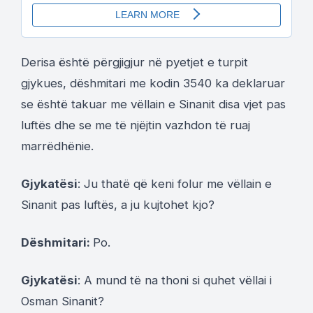
Derisa është përgjigjur në pyetjet e turpit
gjykues, dëshmitari me kodin 3540 ka deklaruar
se është takuar me vëllain e Sinanit disa vjet pas
luftës dhe se me të njëjtin vazhdon të ruaj
marrëdhënie.
Gjykatësi
: Ju thatë që keni folur me vëllain e
Sinanit pas luftës, a ju kujtohet kjo?
Dëshmitari:
Po.
Gjykatësi
: A mund të na thoni si quhet vëllai i
Osman Sinanit?