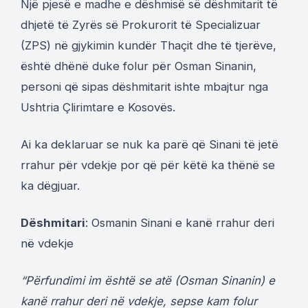
Një pjesë e madhe e dëshmisë së dëshmitarit të
dhjetë të Zyrës së Prokurorit të Specializuar
(ZPS) në gjykimin kundër Thaçit dhe të tjerëve,
është dhënë duke folur për Osman Sinanin,
personi që sipas dëshmitarit ishte mbajtur nga
Ushtria Çlirimtare e Kosovës.
Ai ka deklaruar se nuk ka parë që Sinani të jetë
rrahur për vdekje por që për këtë ka thënë se
ka dëgjuar.
Dëshmitari
: Osmanin Sinani e kanë rrahur deri
në vdekje
“Përfundimi im është se atë (Osman Sinanin) e
kanë rrahur deri në vdekje, sepse kam folur