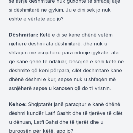
se asnjë dëshmitarë nuk guxonte të shfaqej atje
si dëshmitarë në gjykim. Ju e dini sek jo nuk
është e vërtetë apo jo?
Dëshmitari:
Këtë e di se kanë dhënë vetëm
njëherë dëshmi ata dëshmitarë, dhe nuk u
shfaqën më asnjëherë para ndonjë gjykatë, ata
që kanë qenë të ndaluar, besoj se e keni këtë në
dëshmitë që keni përpara, cilët dëshmitarë kanë
dhënë dëshmi e kur, sepse nuk u shfaqën më
asnjëherë sepse u kanosen që do t’i vrisnin.
Kehoe:
Shqiptarët janë paraqitur e kanë dhënë
dëshmi kundër Latif Gashit dhe të tjerëve të cilët
u dënuan, Latfi Gahsi dhe të tjerët dhe u
burgosën për këtë, apo jo?