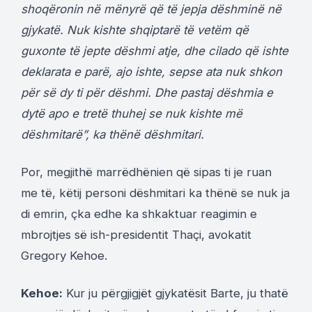
shoqëronin në mënyrë që të jepja dëshminë në
gjykatë. Nuk kishte shqiptarë të vetëm që
guxonte të jepte dëshmi atje, dhe cilado që ishte
deklarata e parë, ajo ishte, sepse ata nuk shkon
për së dy ti për dëshmi. Dhe pastaj dëshmia e
dytë apo e tretë thuhej se nuk kishte më
dëshmitarë”, ka thënë dëshmitari.
Por, megjithë marrëdhënien që sipas ti je ruan
me të, këtij personi dëshmitari ka thënë se nuk ja
di emrin, çka edhe ka shkaktuar reagimin e
mbrojtjes së ish-presidentit Thaçi, avokatit
Gregory Kehoe.
Kehoe:
Kur ju përgjigjët gjykatësit Barte, ju thatë