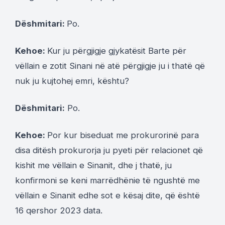
Dëshmitari:
Po.
Kehoe:
Kur ju përgjigje gjykatësit Barte për
vëllain e zotit Sinani në atë përgjigje ju i thatë që
nuk ju kujtohej emri, kështu?
Dëshmitari:
Po.
Kehoe:
Por kur biseduat me prokurorinë para
disa ditësh prokurorja ju pyeti për relacionet që
kishit me vëllain e Sinanit, dhe j thatë, ju
konfirmoni se keni marrëdhënie të ngushtë me
vëllain e Sinanit edhe sot e kësaj dite, që është
16 qershor 2023 data.