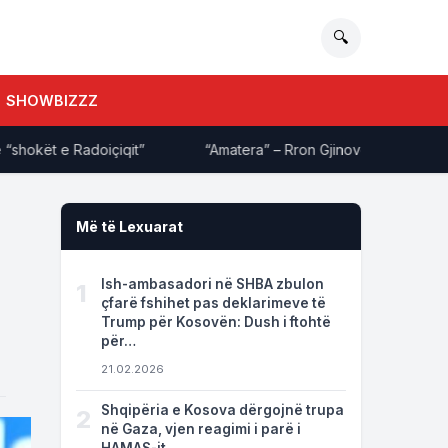
🔍
SHOWBIZZZ
kët e Radoiçiqit”
“Amatera” – Rron Gjinovci ‘shpërthen’ ndaj
Më të Lexuarat
Ish-ambasadori në SHBA zbulon
1
çfarë fshihet pas deklarimeve të
Trump për Kosovën: Dush i ftohtë
për…
21.02.2026
Shqipëria e Kosova dërgojnë trupa
2
në Gaza, vjen reagimi i parë i