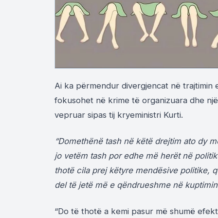
Ai ka përmendur divergjencat në trajtimin 
fokusohet në krime të organizuara dhe një
vepruar sipas tij kryeministri Kurti.
“Domethënë tash në këtë drejtim ato dy m
jo vetëm tash por edhe më herët në politik
thotë cila prej këtyre mendësive politike, q
del të jetë më e qëndrueshme në kuptimin e
“Do të thotë a kemi pasur më shumë efekt m