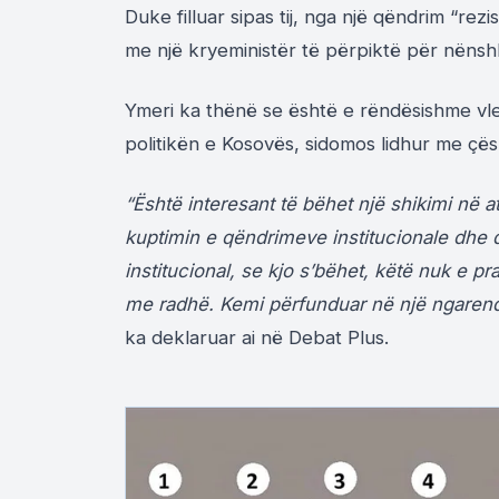
Duke filluar sipas tij, nga një qëndrim “rez
me një kryeministër të përpiktë për nëns
Ymeri ka thënë se është e rëndësishme vle
politikën e Kosovës, sidomos lidhur me çësh
“Është interesant të bëhet një shikimi në a
kuptimin e qëndrimeve institucionale dhe 
institucional, se kjo s’bëhet, këtë nuk e pr
me radhë. Kemi përfunduar në një ngarendj
ka deklaruar ai në Debat Plus.