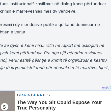
istues institucional” zhvillimet në dialog kanë përfunduar
hkrimin e marrëveshjes mes dy vendeve.
rësimi i dy mendësive politike që kanë dominuar në
tjen e veriut.
të se qysh e kemi nisur vitin në raport me dialogun në
qysh kemi përfunduar. Pra nga një qëndrim rezistues
anoj, veriu është çështje e krimit të organizuar e kështu
e të kryeministrit tonë për nënshkrim të marrëveshjes
”,