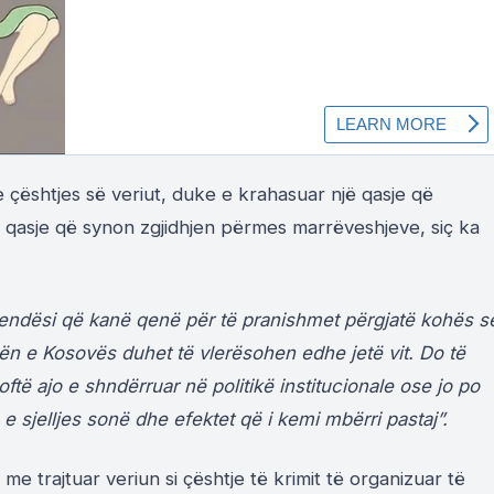
e çështjes së veriut, duke e krahasuar një qasje që
 qasje që synon zgjidhjen përmes marrëveshjeve, siç ka
endësi që kanë qenë për të pranishmet përgjatë kohës s
ën e Kosovës duhet të vlerësohen edhe jetë vit. Do të
oftë ajo e shndërruar në politikë institucionale ose jo po
 sjelljes sonë dhe efektet që i kemi mbërri pastaj”.
e trajtuar veriun si çështje të krimit të organizuar të