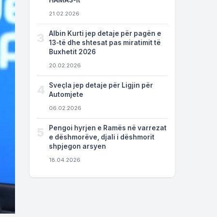
HAMAS-it
21.02.2026
Albin Kurti jep detaje për pagën e
3
13-të dhe shtesat pas miratimit të
Buxhetit 2026
20.02.2026
Sveçla jep detaje për Ligjin për
4
Automjete
06.02.2026
Pengoi hyrjen e Ramës në varrezat
5
e dëshmorëve, djali i dëshmorit
shpjegon arsyen
18.04.2026