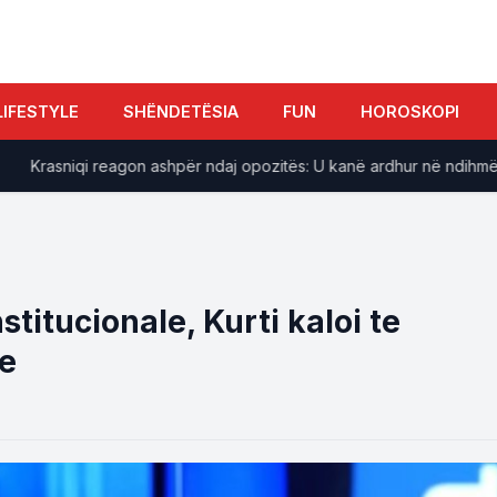
LIFESTYLE
SHËNDETËSIA
FUN
HOROSKOPI
​Krasniqi reagon ashpër ndaj opozitës: U kanë ardhur në ndihmë “sho
titucionale, Kurti kaloi te
je