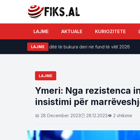
LAJME
AKTUALE
KURIOZITETE
t do të përjetojnë ditë të bukura deri në fund të vitit 2026
LAJME
LAJME
Ymeri: Nga rezistenca ins
insistimi për marrëvesh
📅 28 December 2023
🕐 28.12.2023
👁 2 shikime