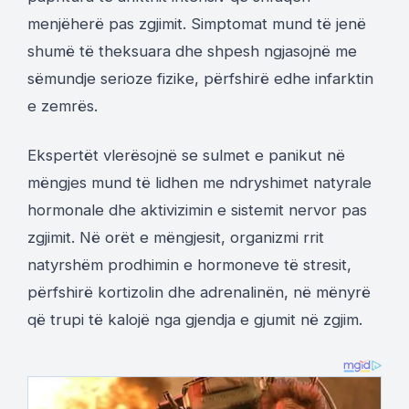
menjëherë pas zgjimit. Simptomat mund të jenë
shumë të theksuara dhe shpesh ngjasojnë me
sëmundje serioze fizike, përfshirë edhe infarktin
e zemrës.
Ekspertët vlerësojnë se sulmet e panikut në
mëngjes mund të lidhen me ndryshimet natyrale
hormonale dhe aktivizimin e sistemit nervor pas
zgjimit. Në orët e mëngjesit, organizmi rrit
natyrshëm prodhimin e hormoneve të stresit,
përfshirë kortizolin dhe adrenalinën, në mënyrë
që trupi të kalojë nga gjendja e gjumit në zgjim.