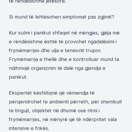
të rëndësishme jetësore.
Si mund të lehtësohen simptomat pas zgjimit?
Kur sulmi i panikut shfaqet në mëngjes, gjëja më
e rëndësishme është të provohet ngadalësimi i
frymëmarrjes dhe ulja e tensionit trupor.
Frymëmarrja e thellë dhe e kontrolluar mund ta
ndihmojë organizmin të dalë nga gjendja e
panikut.
Ekspertët këshillojnë që vëmendja të
përqendrohet te ambienti përreth, për shembull
te tingujt, objektet në dhomë ose ritmi i
frymëmarrjes, në mënyrë që të ndërpritet vala
intensive e frikës.