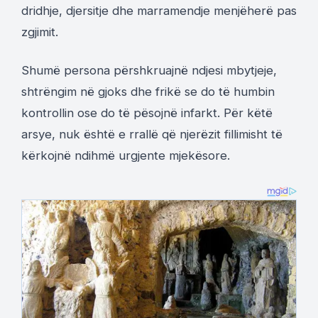
dridhje, djersitje dhe marramendje menjëherë pas
zgjimit.
Shumë persona përshkruajnë ndjesi mbytjeje,
shtrëngim në gjoks dhe frikë se do të humbin
kontrollin ose do të pësojnë infarkt. Për këtë
arsye, nuk është e rrallë që njerëzit fillimisht të
kërkojnë ndihmë urgjente mjekësore.