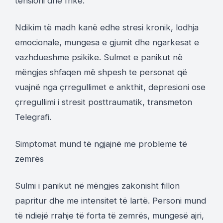
tensioni dhe frike.
Ndikim të madh kanë edhe stresi kronik, lodhja
emocionale, mungesa e gjumit dhe ngarkesat e
vazhdueshme psikike. Sulmet e panikut në
mëngjes shfaqen më shpesh te personat që
vuajnë nga çrregullimet e ankthit, depresioni ose
çrregullimi i stresit posttraumatik, transmeton
Telegrafi.
Simptomat mund të ngjajnë me probleme të
zemrës
Sulmi i panikut në mëngjes zakonisht fillon
papritur dhe me intensitet të lartë. Personi mund
të ndiejë rrahje të forta të zemrës, mungesë ajri,