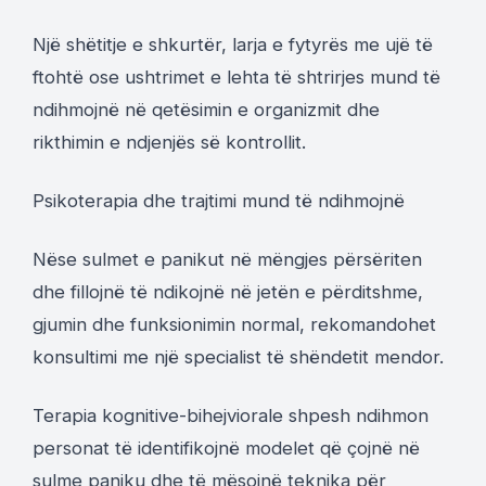
Një shëtitje e shkurtër, larja e fytyrës me ujë të
ftohtë ose ushtrimet e lehta të shtrirjes mund të
ndihmojnë në qetësimin e organizmit dhe
rikthimin e ndjenjës së kontrollit.
Psikoterapia dhe trajtimi mund të ndihmojnë
Nëse sulmet e panikut në mëngjes përsëriten
dhe fillojnë të ndikojnë në jetën e përditshme,
gjumin dhe funksionimin normal, rekomandohet
konsultimi me një specialist të shëndetit mendor.
Terapia kognitive-bihejviorale shpesh ndihmon
personat të identifikojnë modelet që çojnë në
sulme paniku dhe të mësojnë teknika për