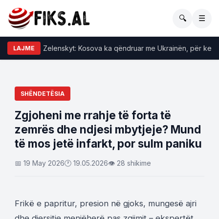
🔍
☰
li i reagon Zelenskyt: Kosova ka qëndruar me Ukrainën, për keqardh
LAJME
SHËNDETËSIA
Zgjoheni me rrahje të forta të
zemrës dhe ndjesi mbytjeje? Mund
të mos jetë infarkt, por sulm paniku
📅 19 May 2026
🕐 19.05.2026
👁 28 shikime
Frikë e papritur, presion në gjoks, mungesë ajri
dhe djersitje menjëherë pas zgjimit – ekspertët