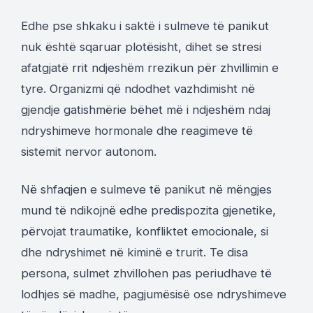
Edhe pse shkaku i saktë i sulmeve të panikut
nuk është sqaruar plotësisht, dihet se stresi
afatgjatë rrit ndjeshëm rrezikun për zhvillimin e
tyre. Organizmi që ndodhet vazhdimisht në
gjendje gatishmërie bëhet më i ndjeshëm ndaj
ndryshimeve hormonale dhe reagimeve të
sistemit nervor autonom.
Në shfaqjen e sulmeve të panikut në mëngjes
mund të ndikojnë edhe predispozita gjenetike,
përvojat traumatike, konfliktet emocionale, si
dhe ndryshimet në kiminë e trurit. Te disa
persona, sulmet zhvillohen pas periudhave të
lodhjes së madhe, pagjumësisë ose ndryshimeve