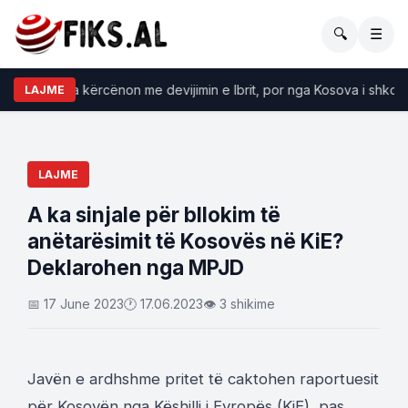
🔍
☰
ala: Serbia kërcënon me devijimin e Ibrit, por nga Kosova i shkojnë mb
LAJME
LAJME
A ka sinjale për bllokim të
anëtarësimit të Kosovës në KiE?
Deklarohen nga MPJD
📅 17 June 2023
🕐 17.06.2023
👁 3 shikime
Javën e ardhshme pritet të caktohen raportuesit
për Kosovën nga Këshilli i Evropës (KiE), pas