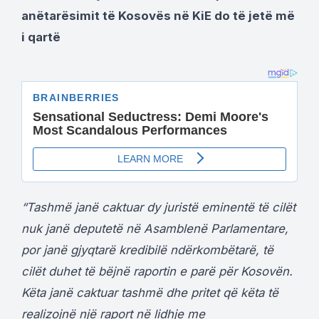
anëtarësimit të Kosovës në KiE do të jetë më
i qartë
“Tashmë janë caktuar dy juristë eminentë të cilët
nuk janë deputetë në Asamblenë Parlamentare,
por janë gjyqtarë kredibilë ndërkombëtarë, të
cilët duhet të bëjnë raportin e parë për Kosovën.
Këta janë caktuar tashmë dhe pritet që këta të
realizojnë një raport në lidhje me