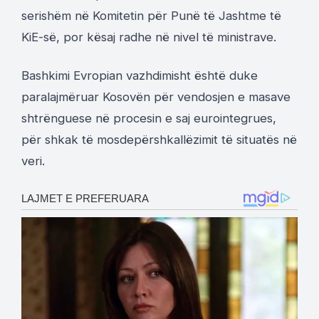
serishëm në Komitetin për Punë të Jashtme të
KiE-së, por kësaj radhe në nivel të ministrave.
Bashkimi Evropian vazhdimisht është duke
paralajmëruar Kosovën për vendosjen e masave
shtrënguese në procesin e saj eurointegrues,
për shkak të mosdepërshkallëzimit të situatës në
veri.