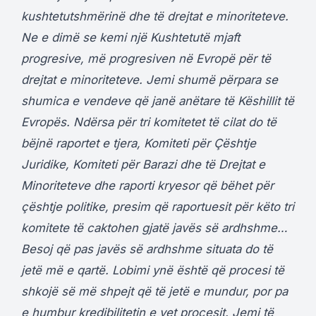
kushtetutshmërinë dhe të drejtat e minoriteteve.
Ne e dimë se kemi një Kushtetutë mjaft
progresive, më progresiven në Evropë për të
drejtat e minoriteteve. Jemi shumë përpara se
shumica e vendeve që janë anëtare të Këshillit të
Evropës. Ndërsa për tri komitetet të cilat do të
bëjnë raportet e tjera, Komiteti për Çështje
Juridike, Komiteti për Barazi dhe të Drejtat e
Minoriteteve dhe raporti kryesor që bëhet për
çështje politike, presim që raportuesit për këto tri
komitete të caktohen gjatë javës së ardhshme…
Besoj që pas javës së ardhshme situata do të
jetë më e qartë. Lobimi ynë është që procesi të
shkojë së më shpejt që të jetë e mundur, por pa
e humbur kredibilitetin e vet procesit. Jemi të