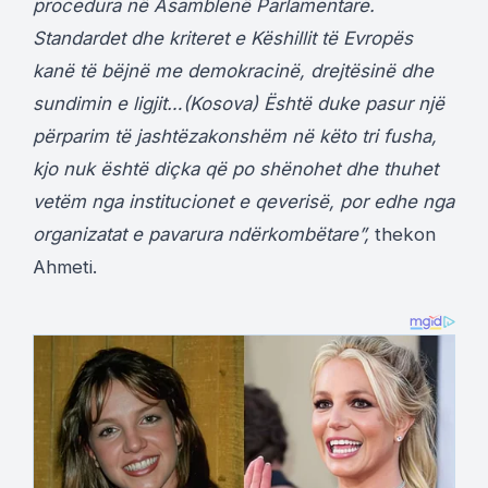
procedura në Asamblenë Parlamentare.
Standardet dhe kriteret e Këshillit të Evropës
kanë të bëjnë me demokracinë, drejtësinë dhe
sundimin e ligjit…(Kosova) Është duke pasur një
përparim të jashtëzakonshëm në këto tri fusha,
kjo nuk është diçka që po shënohet dhe thuhet
vetëm nga institucionet e qeverisë, por edhe nga
organizatat e pavarura ndërkombëtare”,
thekon
Ahmeti.