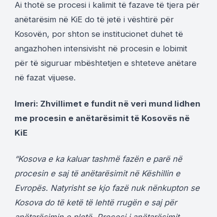
Ai thotë se procesi i kalimit të fazave të tjera për
anëtarësim në KiE do të jetë i vështirë për
Kosovën, por shton se institucionet duhet të
angazhohen intensivisht në procesin e lobimit
për të siguruar mbështetjen e shteteve anëtare
në fazat vijuese.
Imeri: Zhvillimet e fundit në veri mund lidhen
me procesin e anëtarësimit të Kosovës në
KiE
“Kosova e ka kaluar tashmë fazën e parë në
procesin e saj të anëtarësimit në Këshillin e
Evropës. Natyrisht se kjo fazë nuk nënkupton se
Kosova do të ketë të lehtë rrugën e saj për
anëtarësimin e plotë. Procesi i anëtarësimit