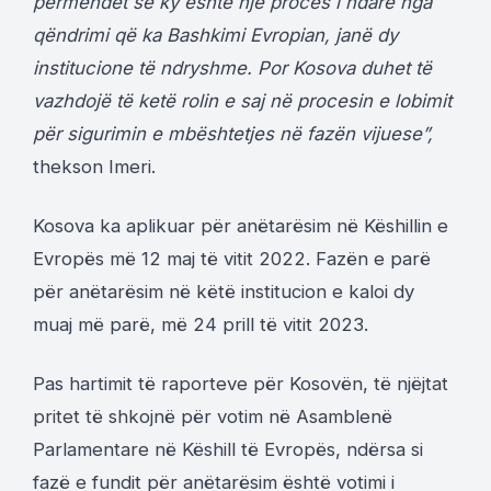
përmendet se ky është një proces i ndarë nga
qëndrimi që ka Bashkimi Evropian, janë dy
institucione të ndryshme. Por Kosova duhet të
vazhdojë të ketë rolin e saj në procesin e lobimit
për sigurimin e mbështetjes në fazën vijuese”,
thekson Imeri.
Kosova ka aplikuar për anëtarësim në Këshillin e
Evropës më 12 maj të vitit 2022. Fazën e parë
për anëtarësim në këtë institucion e kaloi dy
muaj më parë, më 24 prill të vitit 2023.
Pas hartimit të raporteve për Kosovën, të njëjtat
pritet të shkojnë për votim në Asamblenë
Parlamentare në Këshill të Evropës, ndërsa si
fazë e fundit për anëtarësim është votimi i