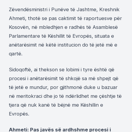
Zëvendësministri i Punëve të Jashtme, Kreshnik
Ahmeti, thotë se pas caktimit të raportuesve për
Kosovën, në mbledhjen e radhës të Asamblesë
Parlamentare të Këshillit të Evropës, situata e
anëtarësimit në këtë institucion do të jetë më e
qartë.
Sidoqoftë, ai thekson se lobimi i tyre është që
procesi i anëtarësimit të shkojë sa më shpejt që
të jetë e mundur, por gjithmonë duke u bazuar
në meritokraci dhe jo të ndërlidhet me çështje të
tjera që nuk kanë të bëjnë me Këshillin e
Evropës.
Ahmeti: Pas javës së ardhshme procesi i