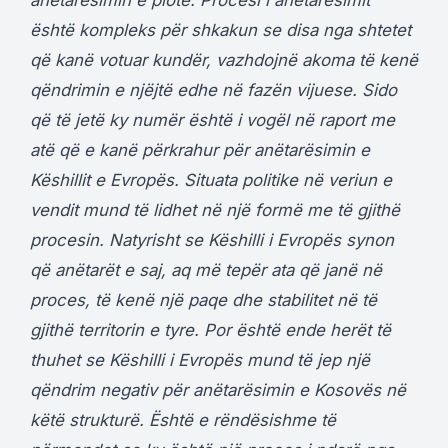
është kompleks për shkakun se disa nga shtetet
që kanë votuar kundër, vazhdojnë akoma të kenë
qëndrimin e njëjtë edhe në fazën vijuese. Sido
që të jetë ky numër është i vogël në raport me
atë që e kanë përkrahur për anëtarësimin e
Këshillit e Evropës. Situata politike në veriun e
vendit mund të lidhet në një formë me të gjithë
procesin. Natyrisht se Këshilli i Evropës synon
që anëtarët e saj, aq më tepër ata që janë në
proces, të kenë një paqe dhe stabilitet në të
gjithë territorin e tyre. Por është ende herët të
thuhet se Këshilli i Evropës mund të jep një
qëndrim negativ për anëtarësimin e Kosovës në
këtë strukturë. Është e rëndësishme të