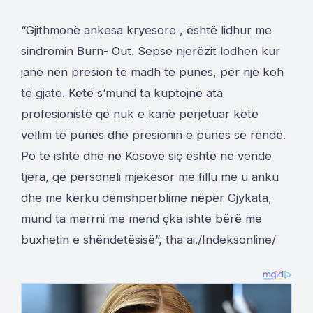
“Gjithmonë ankesa kryesore , është lidhur me
sindromin Burn- Out. Sepse njerëzit lodhen kur
janë nën presion të madh të punës, për një koh
të gjatë. Këtë s’mund ta kuptojnë ata
profesionistë që nuk e kanë përjetuar këtë
vëllim të punës dhe presionin e punës së rëndë.
Po të ishte dhe në Kosovë siç është në vende
tjera, që personeli mjekësor me fillu me u anku
dhe me kërku dëmshperblime nëpër Gjykata,
mund ta merrni me mend çka ishte bërë me
buxhetin e shëndetësisë”, tha ai./Indeksonline/