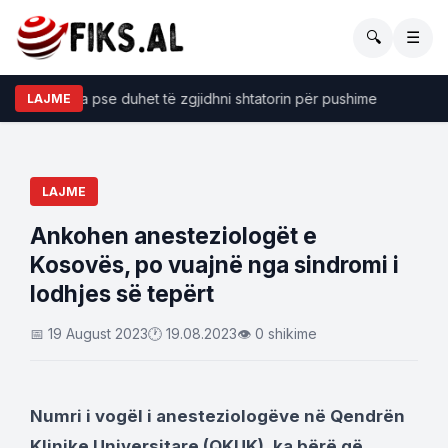
🔍
☰
sye të forta pse duhet të zgjidhni shtatorin për pushime
​Ana
LAJME
LAJME
Ankohen anesteziologët e
Kosovës, po vuajnë nga sindromi i
lodhjes së tepërt
📅 19 August 2023
🕐 19.08.2023
👁 0 shikime
Numri i vogël i anesteziologëve në Qendrën
Klinike Universitare (QKUK), ka bërë që