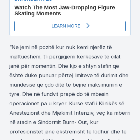
“Ne jemi në pozitë kur nuk kemi njerëz të
mjaftueshëm, t’i përgjigjemi kërkesave të cilat
janë për momentin. Dhe kjo e shtyn stafin që
është duke punuar përtej limiteve të durimit dhe
mundësisë që çdo ditë të bëjnë maksimumin e
tyre. Dhe në fundvit prapë do të mbesin
operacionet pa u kryer. Kurse stafi i Klinikës së
Anestezionit dhe Mjekimit Intenziv, veç ka mbërri
në stadin e Sindormit Burn- Out, kur
profesionistët janë ekstremisht të lodhur dhe të