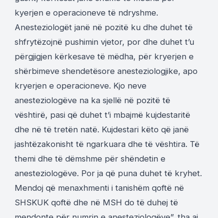
kyerjen e operacioneve të ndryshme.
Anesteziologët janë në pozitë ku dhe duhet të
shfrytëzojnë pushimin vjetor, por dhe duhet t’u
përgjigjen kërkesave të mëdha, për kryerjen e
shërbimeve shendetësore anesteziologjike, apo
kryerjen e operacioneve. Kjo neve
anesteziologëve na ka sjellë në pozitë të
vështirë, pasi që duhet t’i mbajmë kujdestaritë
dhe në të tretën natë. Kujdestari këto që janë
jashtëzakonisht të ngarkuara dhe të vështira. Të
themi dhe të dëmshme për shëndetin e
anesteziologëve. Por ja që puna duhet të kryhet.
Mendoj që menaxhmenti i tanishëm qoftë në
SHSKUK qoftë dhe në MSH do të duhej të
mendonte për numrin e anesteziologëve”, tha ai.