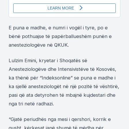
E puna e madhe, e numri i vogël i tyre, po e
bënë pothuajse të papërballueshëm punën e
anesteziologëve në QKUK.
Lulzim Emini, kryetar i Shoqatës së
Anesteziologëve dhe Intensivistëve të Kosovës,
ka thënë për “Indeksonline” se puna e madhe i
ka sjellë anesteziologët në një pozitë të vështirë,
pasi që ata detyrohen të mbajnë kujdestari dhe
nga tri netë radhazi.
“Gjatë periudhës nga mesi i qershori, korrik e
gusht, kërkesat janë shumë të mëdha për