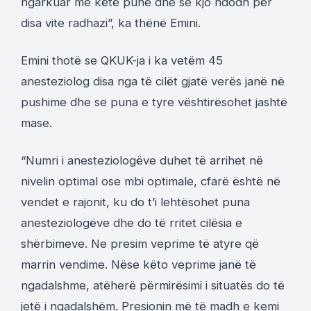
ngarkuar me këtë punë dhe se kjo ndodh për
disa vite radhazi”, ka thënë Emini.
Emini thotë se QKUK-ja i ka vetëm 45
anesteziolog disa nga të cilët gjatë verës janë në
pushime dhe se puna e tyre vështirësohet jashtë
mase.
“Numri i anesteziologëve duhet të arrihet në
nivelin optimal ose mbi optimale, cfarë është në
vendet e rajonit, ku do t’i lehtësohet puna
anesteziologëve dhe do të rritet cilësia e
shërbimeve. Ne presim veprime të atyre që
marrin vendime. Nëse këto veprime janë të
ngadalshme, atëherë përmirësimi i situatës do të
jetë i ngadalshëm. Presionin më të madh e kemi