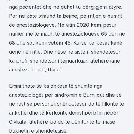
nga pacientet dhe ne duhet tu përgjigjemi atyre.
Por ne këtë s’mund ta bëjmë, pa rritjen e numrit
ëe anesteziologëve. Në vitin 2020 kemi pasur
numër më të madh të anesteziologëve 65 deri në
68 dhe sot kemi vetëm 45. Kurse kërkesat kanë
qenë në rritje. Dhe nëse në sistem shendetësor
ka profil shendetsor i tejngarkuar, atëherë janë
anesteziologët”, tha ai.
Emini thotë se ka ankesa të shumta nga
anesteziologët për sindromin e Burn-out dhe se
në rast se personeli shëndetësor do të fillonte të
ankohej dhe të kërkonte dëmshpërblim nëpër
Gjykata, atëherë kjo do të dëmtonte tej mase
buxhetin e shendetësisë.