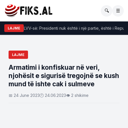
🔍
☰
Pacolli e LVV-së: Presidenti nuk është i një partie, është i Republik
LAJME
LAJME
Armatimi i konfiskuar në veri,
njohësit e sigurisë tregojnë se kush
mund të ishte cak i sulmeve
📅 24 June 2023
🕐 24.06.2023
👁 2 shikime