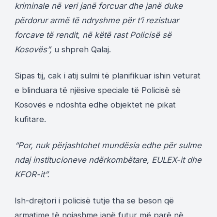
kriminale në veri janë forcuar dhe janë duke
përdorur armë të ndryshme për t’i rezistuar
forcave të rendit, në këtë rast Policisë së
Kosovës”,
u shpreh Qalaj.
Sipas tij, cak i atij sulmi të planifikuar ishin veturat
e blinduara të njësive speciale të Policisë së
Kosovës e ndoshta edhe objektet në pikat
kufitare.
“Por, nuk përjashtohet mundësia edhe për sulme
ndaj institucioneve ndërkombëtare, EULEX-it dhe
KFOR-it”.
Ish-drejtori i policisë tutje tha se beson që
armatime të ngjashme janë futur më parë në