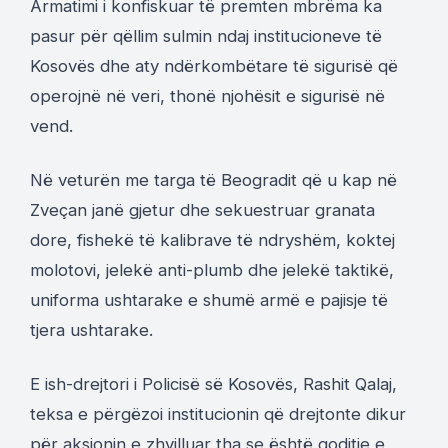
Armatimi i konfiskuar të premten mbrëma ka
pasur për qëllim sulmin ndaj institucioneve të
Kosovës dhe aty ndërkombëtare të sigurisë që
operojnë në veri, thonë njohësit e sigurisë në
vend.
Në veturën me targa të Beogradit që u kap në
Zveçan janë gjetur dhe sekuestruar granata
dore, fishekë të kalibrave të ndryshëm, koktej
molotovi, jelekë anti-plumb dhe jelekë taktikë,
uniforma ushtarake e shumë armë e pajisje të
tjera ushtarake.
E ish-drejtori i Policisë së Kosovës, Rashit Qalaj,
teksa e përgëzoi institucionin që drejtonte dikur
për aksionin e zhvilluar tha se është goditje e