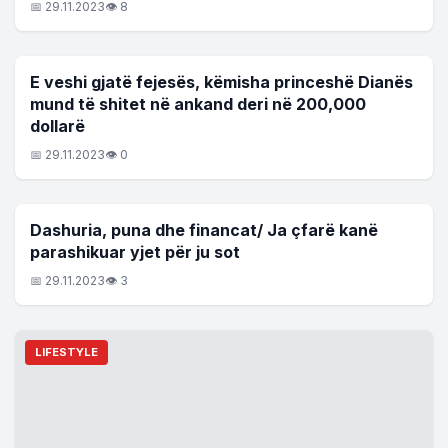
📅 29.11.2023
👁 8
LIFESTYLE
E veshi gjatë fejesës, këmisha princeshë Dianës
mund të shitet në ankand deri në 200,000
dollarë
📅 29.11.2023
👁 0
LIFESTYLE
Dashuria, puna dhe financat/ Ja çfarë kanë
parashikuar yjet për ju sot
📅 29.11.2023
👁 3
LIFESTYLE