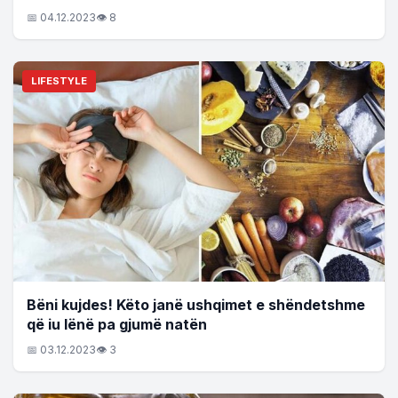
📅 04.12.2023
👁 8
LIFESTYLE
Bëni kujdes! Këto janë ushqimet e shëndetshme
që iu lënë pa gjumë natën
📅 03.12.2023
👁 3