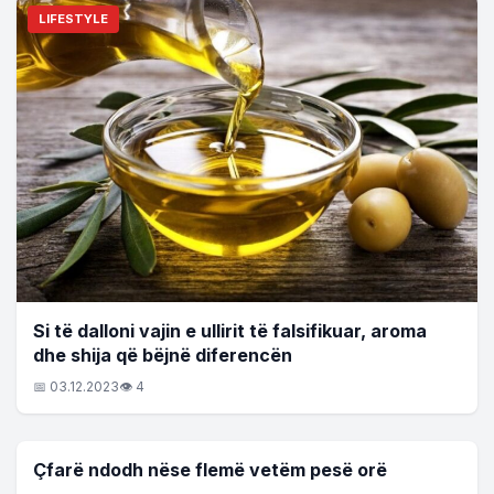
LIFESTYLE
Si të dalloni vajin e ullirit të falsifikuar, aroma
dhe shija që bëjnë diferencën
📅 03.12.2023
👁 4
LIFESTYLE
Çfarë ndodh nëse flemë vetëm pesë orë