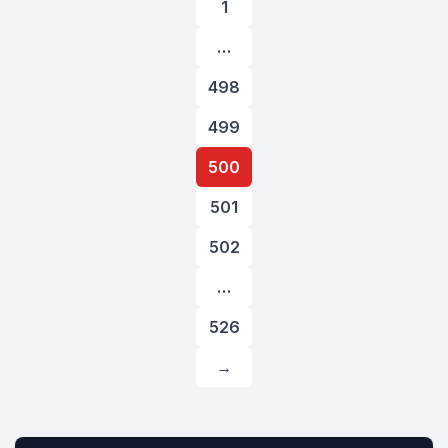
pagination
1
…
498
499
500
501
502
…
526
→