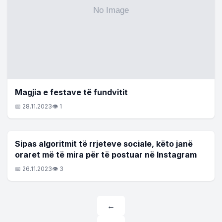
Magjia e festave të fundvitit
📅 28.11.2023
👁 1
LIFESTYLE
Sipas algoritmit të rrjeteve sociale, këto janë
oraret më të mira për të postuar në Instagram
📅 26.11.2023
👁 3
Posts
←