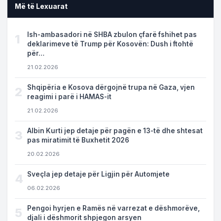
Më të Lexuarat
Ish-ambasadori në SHBA zbulon çfarë fshihet pas
1
deklarimeve të Trump për Kosovën: Dush i ftohtë
për…
21.02.2026
Shqipëria e Kosova dërgojnë trupa në Gaza, vjen
2
reagimi i parë i HAMAS-it
21.02.2026
Albin Kurti jep detaje për pagën e 13-të dhe shtesat
3
pas miratimit të Buxhetit 2026
20.02.2026
Sveçla jep detaje për Ligjin për Automjete
4
06.02.2026
Pengoi hyrjen e Ramës në varrezat e dëshmorëve,
5
djali i dëshmorit shpjegon arsyen