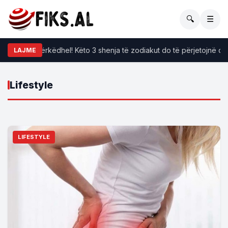
🔍
☰
Jeta po i përkëdhel! Këto 3 shenja të zodiakut do të përjetojnë ditë
LAJME
Lifestyle
LIFESTYLE