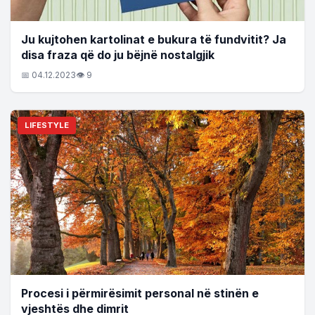
Ju kujtohen kartolinat e bukura të fundvitit? Ja
disa fraza që do ju bëjnë nostalgjik
📅 04.12.2023
👁 9
LIFESTYLE
Procesi i përmirësimit personal në stinën e
vjeshtës dhe dimrit