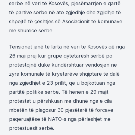
serbe në veri të Kosovës, pjesëmarrjen e qartë
të partive serbe në ato zgjedhje dhe zgjidhje të
shpejtë të çështjes së Asociacionit të komunave
me shumicë serbe.
Tensionet janë të larta në veri të Kosovës që nga
26 maji prej kur grupe qytetarësh serbë po
protestojnë duke kundërshtuar vendosjen në
zyra komunale të kryetarëve shqiptarë të dalë
nga zgjedhjet e 23 prillit, që u bojkotuan nga
partitë politike serbe. Të hënën e 29 majit
protestat u përshkuan me dhunë nga e cila
mbetën të plagosur 30 pjesëtarë të forcave
paqeruajtëse të NATO-s nga përleshjet me
protestuesit serbë.