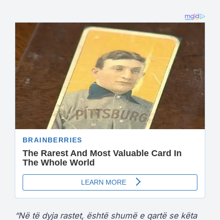
“Në të dyja rastet, është shumë e qartë se këta