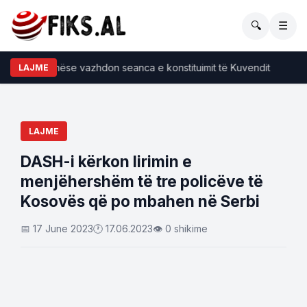
🔍
☰
a njoftim nëse vazhdon seanca e konstituimit të Kuvendit
P
LAJME
LAJME
DASH-i kërkon lirimin e
menjëhershëm të tre policëve të
Kosovës që po mbahen në Serbi
📅 17 June 2023
🕐 17.06.2023
👁 0 shikime