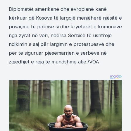
Diplomatët amerikanë dhe evropianë kanë
kërkuar që Kosova të largojë menjëherë njësitë e
posaçme të policisë si dhe kryetarët e komunave
nga zyrat në veri, ndërsa Serbisë të ushtrojë
ndikimin e saj për largimin e protestuesve dhe
për të siguruar pjesëmarrjen e serbëve në
zgjedhjet e reja të mundshme atje./VOA