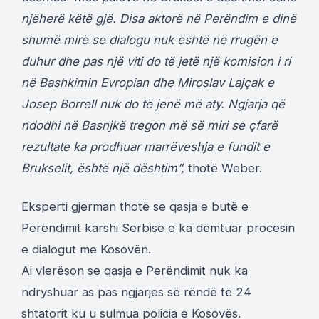
njëherë këtë gjë. Disa aktorë në Perëndim e dinë
shumë mirë se dialogu nuk është në rrugën e
duhur dhe pas një viti do të jetë një komision i ri
në Bashkimin Evropian dhe Miroslav Lajçak e
Josep Borrell nuk do të jenë më aty. Ngjarja që
ndodhi në Basnjkë tregon më së miri se çfarë
rezultate ka prodhuar marrëveshja e fundit e
Brukselit, është një dështim”,
thotë Weber.
Eksperti gjerman thotë se qasja e butë e
Perëndimit karshi Serbisë e ka dëmtuar procesin
e dialogut me Kosovën.
Ai vlerëson se qasja e Perëndimit nuk ka
ndryshuar as pas ngjarjes së rëndë të 24
shtatorit ku u sulmua policia e Kosovës.