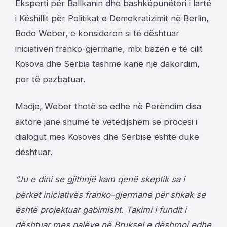
Eksperti për Ballkanin dhe bashkëpunëtori i lartë
i Këshillit për Politikat e Demokratizimit në Berlin,
Bodo Weber, e konsideron si të dështuar
iniciativën franko-gjermane, mbi bazën e të cilit
Kosova dhe Serbia tashmë kanë një dakordim,
por të pazbatuar.
Madje, Weber thotë se edhe në Perëndim disa
aktorë janë shumë të vetëdijshëm se procesi i
dialogut mes Kosovës dhe Serbisë është duke
dështuar.
“Ju e dini se gjithnjë kam qenë skeptik sa i
përket iniciativës franko-gjermane për shkak se
është projektuar gabimisht. Takimi i fundit i
dështuar mes palëve në Bruksel e dëshmoi edhe