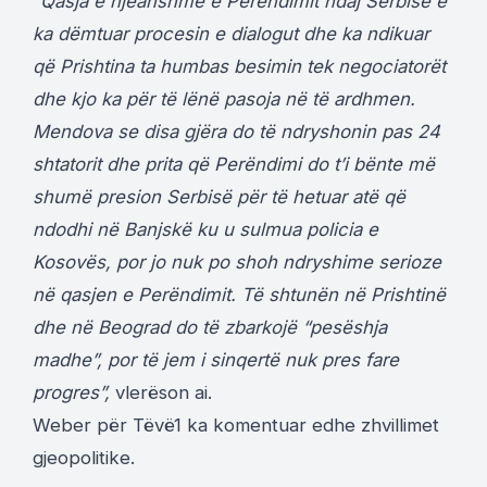
“Qasja e njëanshme e Perëndimit ndaj Serbisë e
ka dëmtuar procesin e dialogut dhe ka ndikuar
që Prishtina ta humbas besimin tek negociatorët
dhe kjo ka për të lënë pasoja në të ardhmen.
Mendova se disa gjëra do të ndryshonin pas 24
shtatorit dhe prita që Perëndimi do t’i bënte më
shumë presion Serbisë për të hetuar atë që
ndodhi në Banjskë ku u sulmua policia e
Kosovës, por jo nuk po shoh ndryshime serioze
në qasjen e Perëndimit. Të shtunën në Prishtinë
dhe në Beograd do të zbarkojë “pesëshja
madhe”, por të jem i sinqertë nuk pres fare
progres”,
vlerëson ai.
Weber për Tëvë1 ka komentuar edhe zhvillimet
gjeopolitike.