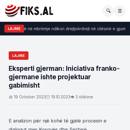
🔍
☰
onsumojmë në mbrëmje ndikon drejtpërdrejt në cilësinë e gjumit
LAJME
LAJME
Eksperti gjerman: Iniciativa franko-
gjermane ishte projektuar
gabimisht
📅 19 October 2023
🕐 19.10.2023
👁 3 shikime
E analizon për një kohë të gjatë procesin e
dialogut mes Kosovës dhe Serbisë.