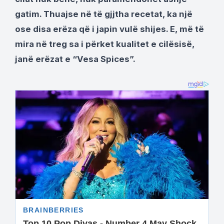
gatim. Thuajse në të gjjtha recetat, ka një
ose disa erëza që i japin vulë shijes. E, më të
mira në treg sa i përket kualitet e cilësisë,
janë erëzat e
“Vesa Spices”.