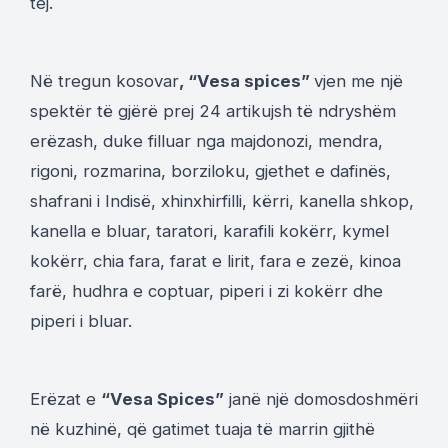
tej.
Në tregun kosovar
,
“Vesa spices”
vjen me një
spektër të gjërë prej 24 artikujsh të ndryshëm
erëzash, duke filluar nga majdonozi, mendra,
rigoni, rozmarina, borziloku, gjethet e dafinës,
shafrani i Indisë, xhinxhirfilli, kërri, kanella shkop,
kanella e bluar, taratori, karafili kokërr, kymel
kokërr, chia fara, farat e lirit, fara e zezë, kinoa
farë, hudhra e coptuar, piperi i zi kokërr dhe
piperi i bluar.
Erëzat e
“Vesa Spices”
janë një domosdoshmëri
në kuzhinë, që gatimet tuaja të marrin gjithë