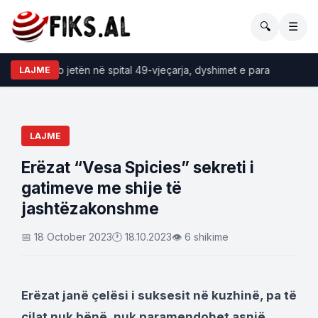
🔍
☰
Ngjarje e rëndë/ Humb jetën në spital 49-vjeçarja, d
LAJME
LAJME
Erëzat “Vesa Spicies” sekreti i
gatimeve me shije të
jashtëzakonshme
📅 18 October 2023
🕐 18.10.2023
👁 6 shikime
Erëzat janë çelësi i suksesit në kuzhinë, pa të
cilat nuk bënë, nuk paramendohet asnjë