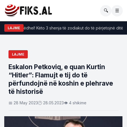
🔍
☰
 po i përkëdhel! Këto 3 shenja të zodiakut do të përjetojnë ditë të b
LAJME
LAJME
Eskalon Petkoviq, e quan Kurtin
“Hitler”: Flamujt e tij do të
përfundojnë në koshin e plehrave
të historisë
📅 28 May 2023
🕐 28.05.2023
👁 4 shikime