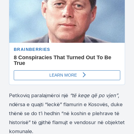
Petkoviq paralajmëroi një
“të keqe që po vjen”
,
ndërsa e quajti “leckë” flamurin e Kosovës, duke
thënë se do t’i hedhin “në koshin e plehrave të
historisë” të gjithë flamujt e vendosur në objektet
komunale.