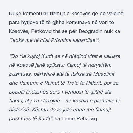
Duke komentuar flamujt e Kosovës që po valojnë
para hyrjeve të të gjitha komunave në veri të
Kosovës, Petkoviq tha se për Beogradin nuk ka
“lecka me të cilat Prishtina kapardiset”.
“Do t’ia kujtoj Kurtit se në njëqind vitet e kaluara
në Kosovë janë spikatur flamuj të ndryshëm
pushtues, përfshirë atë të Italisë së Musolinit
dhe flamurin e Rajhut të Tretë të Hitlerit, por se
populli liridashës serb i vendosi të gjithë ata
flamuj aty ku i takojnë – në koshin e plehrave të
historisë. Kështu do të jetë edhe me flamujt
pushtues të Kurtit”,
ka thënë Petkoviq.