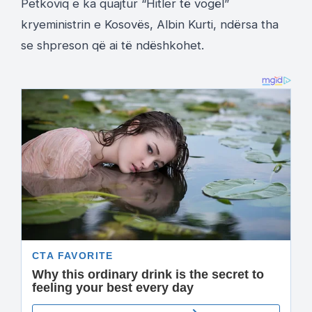
Petkoviq e ka quajtur “Hitler të vogël”
kryeministrin e Kosovës, Albin Kurti, ndërsa tha
se shpreson që ai të ndëshkohet.