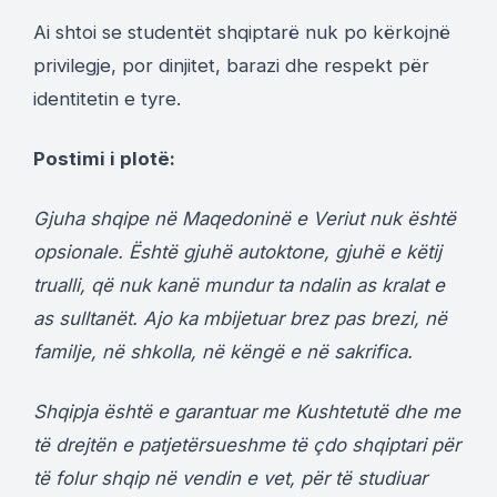
Ai shtoi se studentët shqiptarë nuk po kërkojnë
privilegje, por dinjitet, barazi dhe respekt për
identitetin e tyre.
Postimi i plotë:
Gjuha shqipe në Maqedoninë e Veriut nuk është
opsionale. Është gjuhë autoktone, gjuhë e këtij
trualli, që nuk kanë mundur ta ndalin as kralat e
as sulltanët. Ajo ka mbijetuar brez pas brezi, në
familje, në shkolla, në këngë e në sakrifica.
Shqipja është e garantuar me Kushtetutë dhe me
të drejtën e patjetërsueshme të çdo shqiptari për
të folur shqip në vendin e vet, për të studiuar