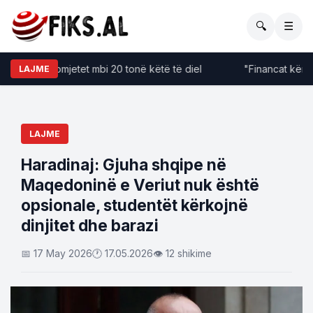
🔍
☰
Pa kufizime për automjetet mbi 20 tonë këtë të diel
LAJME
LAJME
​Haradinaj: Gjuha shqipe në
Maqedoninë e Veriut nuk është
opsionale, studentët kërkojnë
dinjitet dhe barazi
📅 17 May 2026
🕐 17.05.2026
👁 12 shikime