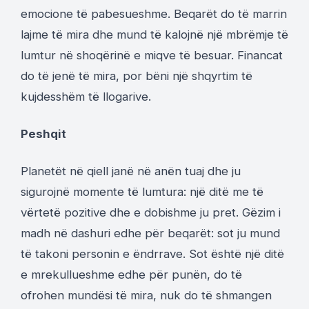
emocione të pabesueshme. Beqarët do të marrin
lajme të mira dhe mund të kalojnë një mbrëmje të
lumtur në shoqërinë e miqve të besuar. Financat
do të jenë të mira, por bëni një shqyrtim të
kujdesshëm të llogarive.
Peshqit
Planetët në qiell janë në anën tuaj dhe ju
sigurojnë momente të lumtura: një ditë me të
vërtetë pozitive dhe e dobishme ju pret. Gëzim i
madh në dashuri edhe për beqarët: sot ju mund
të takoni personin e ëndrrave. Sot është një ditë
e mrekullueshme edhe për punën, do të
ofrohen mundësi të mira, nuk do të shmangen