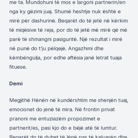
me ta. Mundohuni të mos e largoni partnerin/en
nga ky gëzimi juaj. Shumë heshtje nuk është e
mirë për dashurinë. Beqarët do të jetë në kërkim
të miqësive të reja, por do të jetë më mirë që më
parë të shmangni pasiguritë. Një rezultat i mirë
në punë do t’ju pëlqejë. Angazhimi dhe
këmbëngulja, por edhe aftësia janë letrat tuaja
fituese.
Demi
Megjithë Hënën në kundërshtim me shenjën tuaj,
emocionet do jenë të mira. Në frontin privat
pranoni me entuziazëm propozimet e
partnerit/es, pasi kjo do e bëjë atë të lumtur.
Beqarët do të duhet të lënë pas të kaluarën dhe