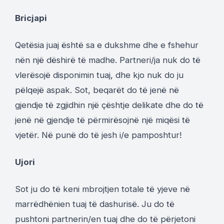
Bricjapi
Qetësia juaj është sa e dukshme dhe e fshehur
nën një dëshirë të madhe. Partneri/ja nuk do të
vlerësojë disponimin tuaj, dhe kjo nuk do ju
pëlqejë aspak. Sot, beqarët do të jenë në
gjendje të zgjidhin një çështje delikate dhe do të
jenë në gjendje të përmirësojnë një miqësi të
vjetër. Në punë do të jesh i/e pamposhtur!
Ujori
Sot ju do të keni mbrojtjen totale të yjeve në
marrëdhënien tuaj të dashurisë. Ju do të
pushtoni partnerin/en tuaj dhe do të përjetoni