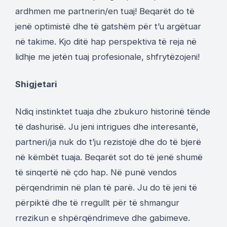
ardhmen me partnerin/en tuaj! Beqarët do të
jenë optimistë dhe të gatshëm për t’u argëtuar
në takime. Kjo ditë hap perspektiva të reja në
lidhje me jetën tuaj profesionale, shfrytëzojeni!
Shigjetari
Ndiq instinktet tuaja dhe zbukuro historinë tënde
të dashurisë. Ju jeni intrigues dhe interesantë,
partneri/ja nuk do t’ju rezistojë dhe do të bjerë
në këmbët tuaja. Beqarët sot do të jenë shumë
të sinqertë në çdo hap. Në punë vendos
përqendrimin në plan të parë. Ju do të jeni të
përpiktë dhe të rregullt për të shmangur
rrezikun e shpërqëndrimeve dhe gabimeve.