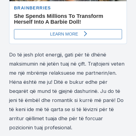
Do të jesh plot energji, gati për të dhënë
maksimumin në jetën tuaj në çift. Trajtojeni veten
me një mbrëmje relaksuese me partnerin/en.
Hëna është me ju! Ditë e bukur edhe për
beqarët që mund të gjejnë dashurinë. Ju do të
jeni të ëmbël dhe romantik si kurrë më parë! Do
të keni ide më të qarta se si të lëvizni për të
arritur qëllimet tuaja dhe për të forcuar
pozicionin tuaj profesional.