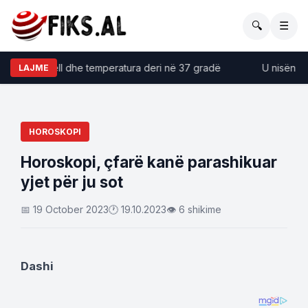
🔍
☰
tja me diell dhe temperatura deri në 37 gradë
U nisën nga 
LAJME
HOROSKOPI
Horoskopi, çfarë kanë parashikuar
yjet për ju sot
📅 19 October 2023
🕐 19.10.2023
👁 6 shikime
Dashi