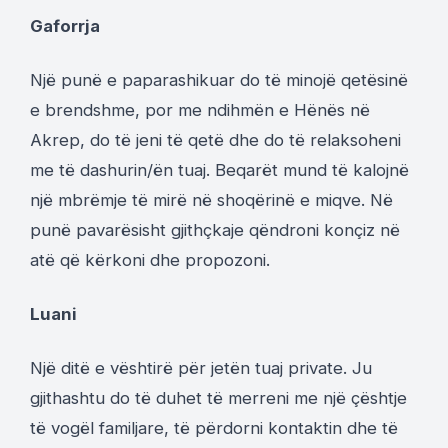
Gaforrja
Një punë e paparashikuar do të minojë qetësinë
e brendshme, por me ndihmën e Hënës në
Akrep, do të jeni të qetë dhe do të relaksoheni
me të dashurin/ën tuaj. Beqarët mund të kalojnë
një mbrëmje të mirë në shoqërinë e miqve. Në
punë pavarësisht gjithçkaje qëndroni konçiz në
atë që kërkoni dhe propozoni.
Luani
Një ditë e vështirë për jetën tuaj private. Ju
gjithashtu do të duhet të merreni me një çështje
të vogël familjare, të përdorni kontaktin dhe të