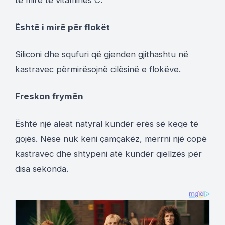
Është i mirë për flokët
Siliconi dhe squfuri që gjenden gjithashtu në
kastravec përmirësojnë cilësinë e flokëve.
Freskon frymën
Është një aleat natyral kundër erës së keqe të
gojës. Nëse nuk keni çamçakëz, merrni një copë
kastravec dhe shtypeni atë kundër qiellzës për
disa sekonda.