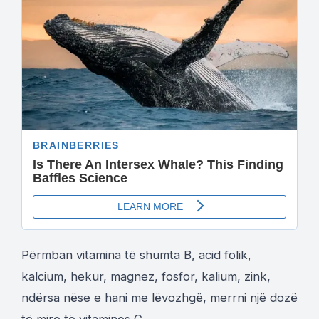
Përmban vitamina të shumta B, acid folik,
kalcium, hekur, magnez, fosfor, kalium, zink,
ndërsa nëse e hani me lëvozhgë, merrni një dozë
të mirë të vitaminës C.