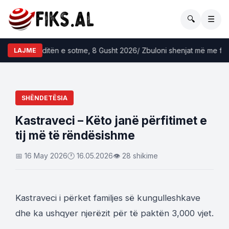
🔍
☰
kopi për ditën e sotme, 8 Gusht 2026/ Zbuloni shenjat më me fat
LAJME
SHËNDETËSIA
Kastraveci – Këto janë përfitimet e
tij më të rëndësishme
📅 16 May 2026
🕐 16.05.2026
👁 28 shikime
Kastraveci i përket familjes së kungulleshkave
dhe ka ushqyer njerëzit për të paktën 3,000 vjet.