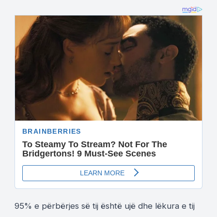
95% e përbërjes së tij është ujë dhe lëkura e tij