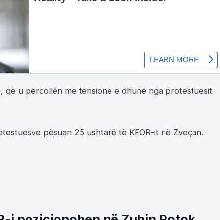
e, që u përcollën me tensione e dhunë nga protestuesit
rotestuesve pësuan 25 ushtarë të KFOR-it në Zveçan.
R-i pozicionohen në Zubin Potok