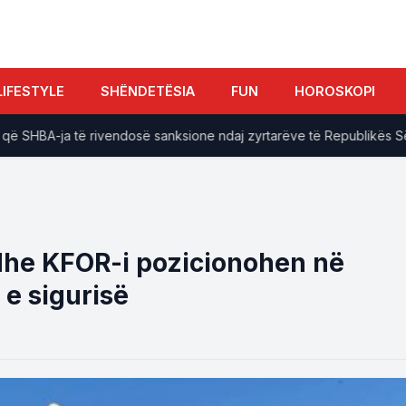
LIFESTYLE
SHËNDETËSIA
FUN
HOROSKOPI
SHBA-ja të rivendosë sanksione ndaj zyrtarëve të Republikës Sërp
 dhe KFOR-i pozicionohen në
 e sigurisë