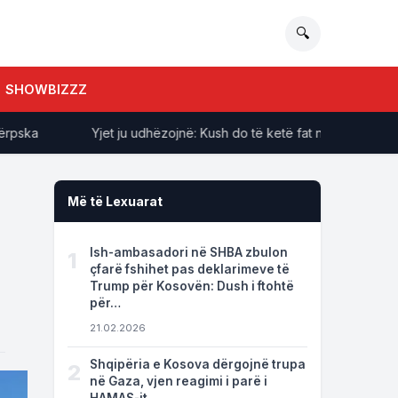
🔍
SHOWBIZZZ
ska
Yjet ju udhëzojnë: Kush do të ketë fat në dashuri dhe k
Më të Lexuarat
Ish-ambasadori në SHBA zbulon
1
çfarë fshihet pas deklarimeve të
Trump për Kosovën: Dush i ftohtë
për…
21.02.2026
Shqipëria e Kosova dërgojnë trupa
2
në Gaza, vjen reagimi i parë i