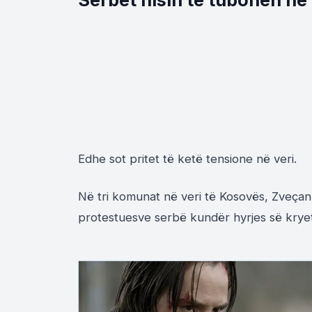
Serbët nisin të tubohen në
Edhe sot pritet të ketë tensione në veri.
Në tri komunat në veri të Kosovës, Zveçan,
protestuesve serbë kundër hyrjes së krye