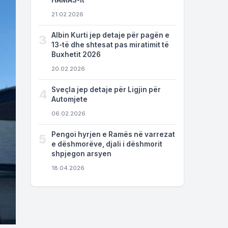
HAMAS-it
21.02.2026
Albin Kurti jep detaje për pagën e
3
13-të dhe shtesat pas miratimit të
Buxhetit 2026
20.02.2026
Sveçla jep detaje për Ligjin për
4
Automjete
06.02.2026
Pengoi hyrjen e Ramës në varrezat
5
e dëshmorëve, djali i dëshmorit
shpjegon arsyen
18.04.2026