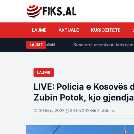
LAJME
AKTUALE
KURIOZITETE
enda godinës së pallatit
​Senatorët amerikanë kërkojnë që 
LAJME
LAJME
LIVE: Policia e Kosovës
Zubin Potok, kjo gjendja
📅 30 May 2023
🕐 30.05.2023
👁 3 shikime