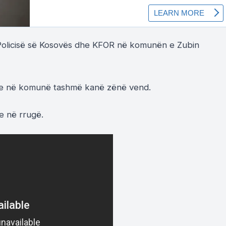
 i Policisë së Kosovës dhe KFOR në komunën e Zubin
rje në komunë tashmë kanë zënë vend.
e në rrugë.