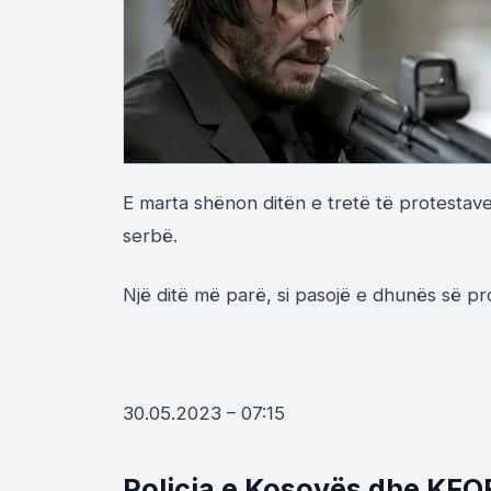
E marta shënon ditën e tretë të protestav
serbë.
Një ditë më parë, si pasojë e dhunës së p
30.05.2023 – 07:15
Policia e Kosovës dhe KFO