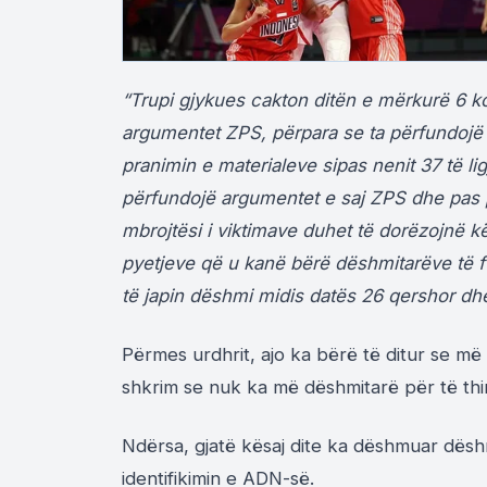
“Trupi gjykues cakton ditën e mërkurë 6 kor
argumentet ZPS, përpara se ta përfundojë 
pranimin e materialeve sipas nenit 37 të lig
përfundojë argumentet e saj ZPS dhe pas pë
mbrojtësi i viktimave duhet të dorëzojnë k
pyetjeve që u kanë bërë dëshmitarëve të f
të japin dëshmi midis datës 26 qershor dhe
Përmes urdhrit, ajo ka bërë të ditur se më 
shkrim se nuk ka më dëshmitarë për të thirr
Ndërsa, gjatë kësaj dite ka dëshmuar dëshmi
identifikimin e ADN-së.