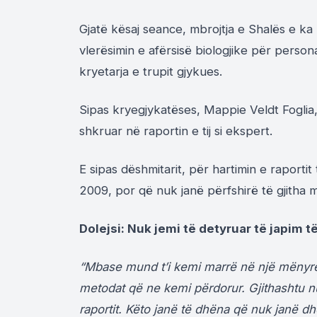
Gjatë kësaj seance, mbrojtja e Shalës e ka
vlerësimin e afërsisë biologjike për person
kryetarja e trupit gjykues.
Sipas kryegjykatëses, Mappie Veldt Foglia
shkruar në raportin e tij si ekspert.
E sipas dëshmitarit, për hartimin e raportit 
2009, por që nuk janë përfshirë të gjitha 
Dolejsi: Nuk jemi të detyruar të japim 
“Mbase mund t’i kemi marrë në një mënyrë 
metodat që ne kemi përdorur. Gjithashtu n
raportit. Këto janë të dhëna që nuk janë d