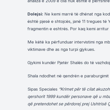
analiza e 2009 e cila nuk është e përfshirë
Dolejsi:
Ne kemi marrë të dhënat nga kodi
është pjesë e shtojcës, janë 11 tregues të
fragmentin e eshtrës. Por kaq kemi arritur 
Me këtë ka përfunduar intervistimi nga mbr
viktimave dhe as nga turpi gjykues.
Gjykimi kundër Pjetër Shalës do të vazhdo
Shala ndodhet në qendrën e paraburgimit në
Sipas Speciales
“Krimet për të cilat akuzoh
qershorit 1999 kundër personave që u mbaj
që pretendohet se përdorej prej Ushtrisë Ç