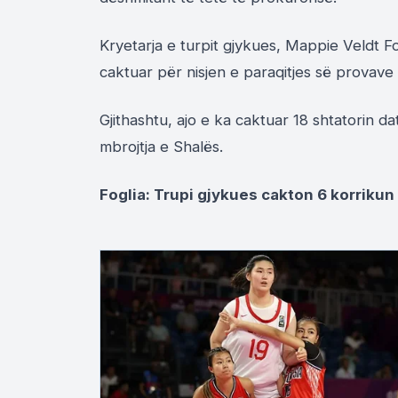
Kryetarja e turpit gjykues, Mappie Veldt Fo
caktuar për nisjen e paraqitjes së provave 
Gjithashtu, ajo e ka caktuar 18 shtatorin d
mbrojtja e Shalës.
Foglia: Trupi gjykues cakton 6 korriku