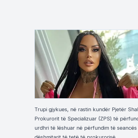
Trupi gjykues, në rastin kundër Pjetër Sha
Prokurorit të Specializuar (ZPS) të përfun
urdhri të lëshuar në përfundim të seancës
dëshmitarit të tetë të prokurorisë.