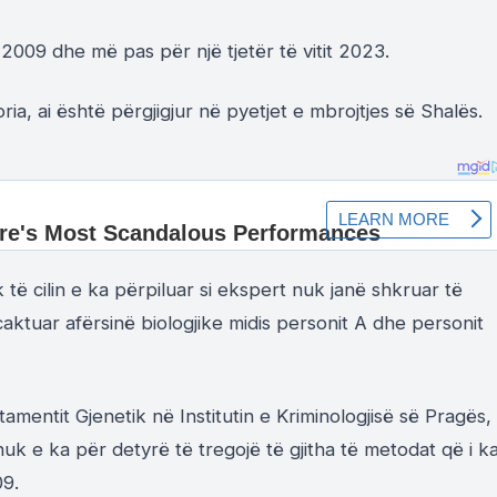
it 2009 dhe më pas për një tjetër të vitit 2023.
ria, ai është përgjigjur në pyetjet e mbrojtjes së Shalës.
 të cilin e ka përpiluar si ekspert nuk janë shkruar të
aktuar afërsinë biologjike midis personit A dhe personit
rtamentit Gjenetik në Institutin e Kriminologjisë së Pragës,
uk e ka për detyrë të tregojë të gjitha të metodat që i k
09.