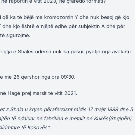
 në raportin e vitit 2023, në çfarëdo formati?
 që ka të bëjë me kromozomin Y dhe nuk besoj që kjo
 Y dhe kjo është e njëjtë edhe për subjektin A dhe për
të sigurojmë.
ojtja e Shalës ndërsa nuk ka pasur pyetje nga avokati i
jë më 26 qershor nga ora 09:30.
 Hagë prej marsit të vitit 2021.
et z.Shala u kryen përafërsisht midis 17 majit 1999 dhe 5
tën të ndaluar në fabrikën e metalit në Kukës(Shqipëri),
lirimtare të Kosovës”.