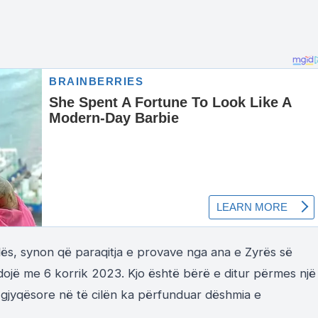
lës, synon që paraqitja e provave nga ana e Zyrës së
dojë me 6 korrik 2023. Kjo është bërë e ditur përmes një
 gjyqësore në të cilën ka përfunduar dëshmia e