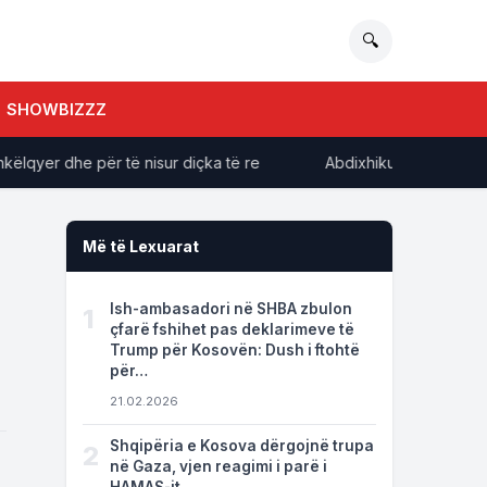
🔍
SHOWBIZZZ
lqyer dhe për të nisur diçka të re
Abdixhiku e Osmani s’dek
Më të Lexuarat
Ish-ambasadori në SHBA zbulon
1
çfarë fshihet pas deklarimeve të
Trump për Kosovën: Dush i ftohtë
për…
21.02.2026
Shqipëria e Kosova dërgojnë trupa
2
në Gaza, vjen reagimi i parë i