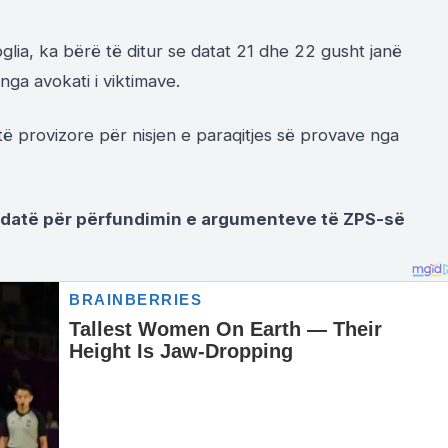
glia, ka bërë të ditur se datat 21 dhe 22 gusht janë
nga avokati i viktimave.
atë provizore për nisjen e paraqitjes së provave nga
n datë për përfundimin e argumenteve të ZPS-së