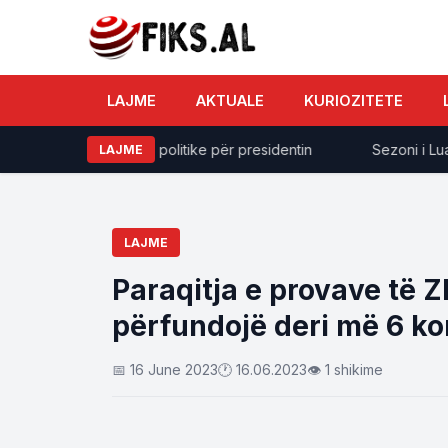
LAJME
AKTUALE
KURIOZITETE
e: Duhet marrëveshje politike për presidentin
Sezoni i Luani
LAJME
LAJME
Paraqitja e provave të 
përfundojë deri më 6 ko
📅 16 June 2023
🕐 16.06.2023
👁 1 shikime