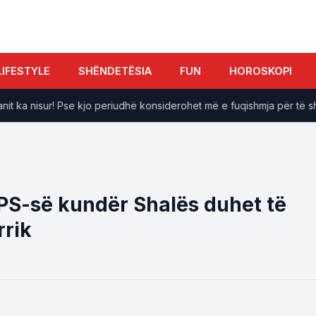
LIFESTYLE
SHËNDETËSIA
FUN
HOROSKOPI
t ka nisur! Pse kjo periudhë konsiderohet më e fuqishmja për të shkë
ZPS-së kundër Shalës duhet të
rrik