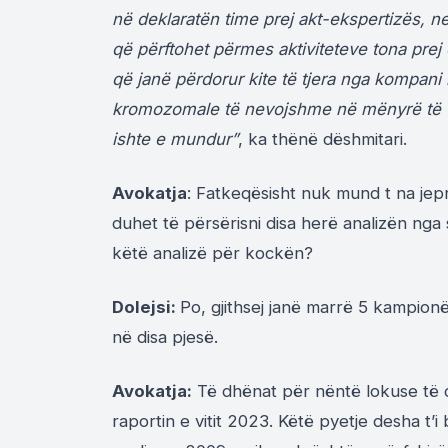
në deklaratën time prej akt-ekspertizës, ne
që përftohet përmes aktiviteteve tona prej
që janë përdorur kite të tjera nga kompani
kromozomale të nevojshme në mënyrë të ti
ishte e mundur”
, ka thënë dëshmitari.
Avokatja
: Fatkeqësisht nuk mund t na jep
duhet të përsërisni disa herë analizën nga
këtë analizë për kockën?
Dolejsi:
Po, gjithsej janë marrë 5 kampionë
në disa pjesë.
Avokatja:
Të dhënat për nëntë lokuse të cil
raportin e vitit 2023. Këtë pyetje desha t’i