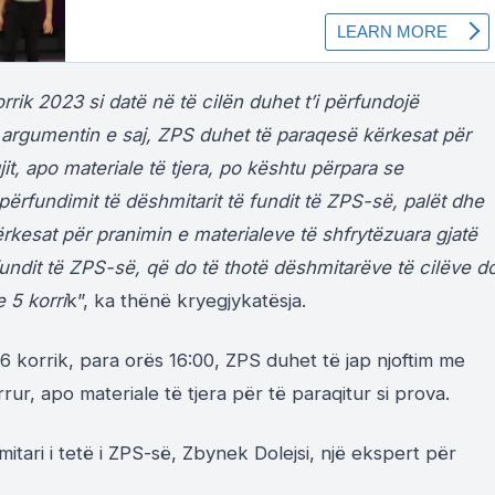
rik 2023 si datë në të cilën duhet t’i përfundojë
argumentin e saj, ZPS duhet të paraqesë kërkesat për
jit, apo materiale të tjera, po kështu përpara se
rfundimit të dëshmitarit të fundit të ZPS-së, palët dhe
ërkesat për pranimin e materialeve të shfrytëzuara gjatë
undit të ZPS-së, që do të thotë dëshmitarëve të cilëve d
 5 korri
k”, ka thënë kryegjykatësja.
6 korrik, para orës 16:00, ZPS duhet të jap njoftim me
ur, apo materiale të tjera për të paraqitur si prova.
tari i tetë i ZPS-së, Zbynek Dolejsi, një ekspert për