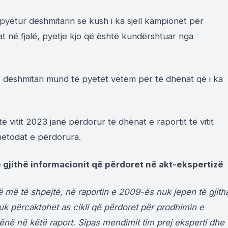
 pyetur dëshmitarin se kush i ka sjell kampionet për
at në fjalë, pyetje kjo që është kundërshtuar nga
, dëshmitari mund të pyetet vetëm për të dhënat që i ka
të vitit 2023 janë përdorur të dhënat e raportit të vitit
metodat e përdorura.
të gjithë informacionit që përdoret në akt-ekspertizë
më të shpejtë, në raportin e 2009-ës nuk jepen të gjith
uk përcaktohet as cikli që përdoret për prodhimin e
hënë në këtë raport. Sipas mendimit tim prej eksperti dhe