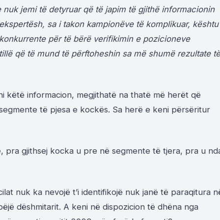
 nuk jemi të detyruar që të japim të gjithë informacionin
 ekspertësh, sa i takon kampionëve të komplikuar, kështu
 konkurrente për të bërë verifikimin e pozicioneve
llë që të mund të përftoheshin sa më shumë rezultate t
ni këtë informacion, megjithatë na thatë më herët që
 segmente të pjesa e kockës. Sa herë e keni përsëritur
, pra gjithsej kocka u pre në segmente të tjera, pra u nd
at nuk ka nevojë t’i identifikojë nuk janë të paraqitura n
 bëjë dëshmitarit. A keni në dispozicion të dhëna nga