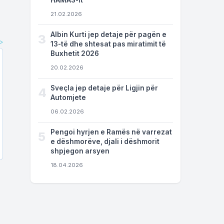
HAMAS-it
21.02.2026
Albin Kurti jep detaje për pagën e
3
13-të dhe shtesat pas miratimit të
Buxhetit 2026
20.02.2026
Sveçla jep detaje për Ligjin për
4
Automjete
06.02.2026
Pengoi hyrjen e Ramës në varrezat
5
e dëshmorëve, djali i dëshmorit
shpjegon arsyen
18.04.2026