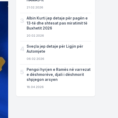
HAMAS-it
21.02.2026
Albin Kurti jep detaje për pagën e
3
13-të dhe shtesat pas miratimit të
Buxhetit 2026
20.02.2026
Sveçla jep detaje për Ligjin për
4
Automjete
06.02.2026
Pengoi hyrjen e Ramës në varrezat
5
e dëshmorëve, djali i dëshmorit
shpjegon arsyen
18.04.2026