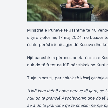
Ministrat e Punëve të Jashtme të 46 vende
e tyre vjetor më 17 maj 2024, në kuadër të
është përfshirë në agjendë Kosova dhe kër
Një parashikim për mos anëtarësimin e Kos
nuk do të futet në KIE për shkak se Kurti 
Tutje, sipas tij, për shkak të kësaj çështje
“Unë kam thënë edhe herave të tjera, se Ko
nuk do të pranojë Asociacionin dhe do të d
se a do të pranojnë që të shesim në një pj