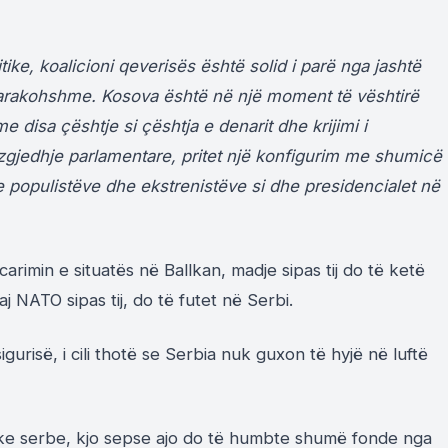
ike, koalicioni qeverisës është solid i parë nga jashtë
arakohshme. Kosova është në një moment të vështirë
e disa çështje si çështja e denarit dhe krijimi i
zgjedhje parlamentare, pritet një konfigurim me shumicë
 e populistëve dhe ekstrenistëve si dhe presidencialet në
arimin e situatës në Ballkan, madje sipas tij do të ketë
 NATO sipas tij, do të futet në Serbi.
sigurisë, i cili thotë se Serbia nuk guxon të hyjë në luftë
rake serbe, kjo sepse ajo do të humbte shumë fonde nga