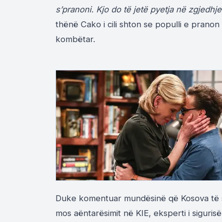
s’pranoni. Kjo do të jetë pyetja në zgjedhj
thënë Cako i cili shton se populli e prano
kombëtar.
Duke komentuar mundësinë që Kosova të sh
mos aëntarësimit në KIE, eksperti i siguris