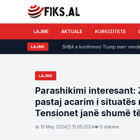
LAJME
AKTUALE
KURIOZITETE
end Time Kadriaj?
SHBA e konfirmon/ Trump merr vendimi e 
LAJME
LAJME
Parashikimi interesant: 
pastaj acarim i situatës 
Tensionet janë shumë të
📅 15 May 2024
🕐 15.05.2024
👁 0 shikime