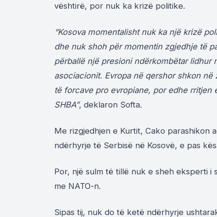
vështirë, por nuk ka krizë politike.
“Kosova momentalisht nuk ka një krizë polit
dhe nuk shoh për momentin zgjedhje të p
përballë një presioni ndërkombëtar lidhur m
asociacionit. Evropa në qershor shkon në 
të forcave pro evropiane, por edhe rritjen
SHBA”
, deklaron Softa.
Me rizgjedhjen e Kurtit, Cako parashikon ac
ndërhyrje të Serbisë në Kosovë, e pas kësaj
Por, një sulm të tillë nuk e sheh eksperti i 
me NATO-n.
Sipas tij, nuk do të ketë ndërhyrje ushta