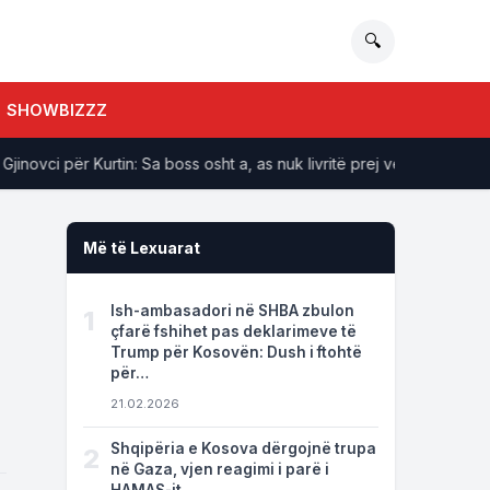
🔍
SHOWBIZZZ
ci për Kurtin: Sa boss osht a, as nuk livritë prej venit
Kurti
Më të Lexuarat
Ish-ambasadori në SHBA zbulon
1
çfarë fshihet pas deklarimeve të
Trump për Kosovën: Dush i ftohtë
për…
21.02.2026
Shqipëria e Kosova dërgojnë trupa
2
në Gaza, vjen reagimi i parë i