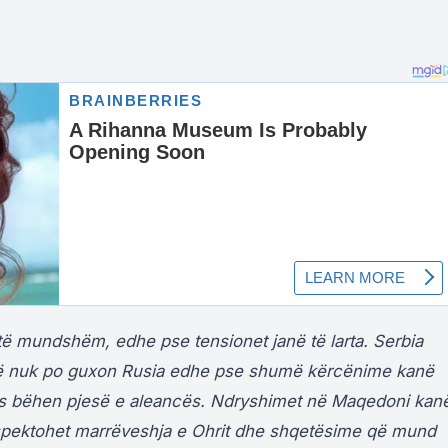
ë mundshëm, edhe pse tensionet janë të larta. Serbia
të nuk po guxon Rusia edhe pse shumë kërcënime kanë
s bëhen pjesë e aleancës. Ndryshimet në Maqedoni kan
spektohet marrëveshja e Ohrit dhe shqetësime që mund