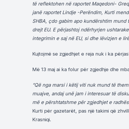
të reflektohen në raportet Maqedoni- Greqi
janë raportet Lindje -Perëndim, Kurti mendo
SHBA, çdo gabim apo kundërshtim mund ta
drejt EU. E përjashtoj ndërhyrjen ushtara
integrimin e saj në EU, si dhe lëvizjen e lir
Kujtojmë se zgjedhjet e reja nuk i ka përjas
Më 13 maj ai ka folur për zgjedhje dhe mbaj
“Që nga marsi i këtij viti nuk mund të them
muajve, andaj unë jam i interesuar të dis
më e përshtatshme për zgjedhjet e radhës
Kurti për gazetarët, pas një takimi që zhvi
Krasniqi.