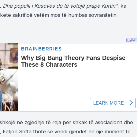
e. Dhe populli i Kosovës do të votojë prapë Kurtin”
, ka
n këtë sakrificë vetëm mos të humbas sovranitetin
kojë në zgjedhje të reja për shkak të asociacionit dhe
ë, Fatjon Softa thotë se vendi gjendet në një moment të