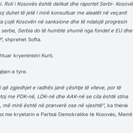
. Roli i Kosovës është delikat dhe raportet Serbi- Kosovë
j duhet të jetë i mirë konsultuar me aleatët në veçanti
 çojë Kosovën në sanksione dhe të ndalojë progresin
ke serbe, Serbia do të humbte shumë nga fondet e EU dhe
ë
”, shprehet Softa.
htuar kryeministri Kurti.
tjen e tyre.
i që zgjedhjet e radhës janë çështje të viteve, por të
kutoj me PDK-në, LDK-në dhe AAK-në se cila është stina
, më mirë është në pranverë ose në vjeshtë”
, ka thënë
lloi me kryetarin e Partisë Demokratike të Kosovës, Memli