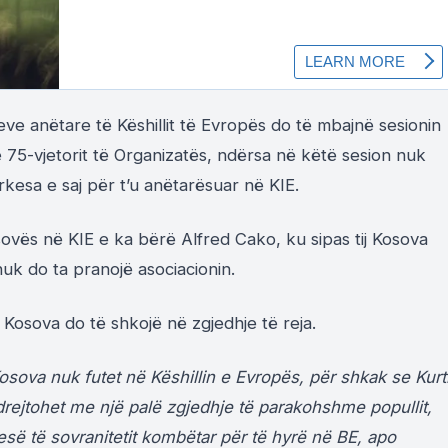
ve anëtare të Këshillit të Evropës do të mbajnë sesionin
 75-vjetorit të Organizatës, ndërsa në këtë sesion nuk
kesa e saj për t’u anëtarësuar në KIE.
ovës në KIE e ka bërë Alfred Cako, ku sipas tij Kosova
nuk do ta pranojë asociacionin.
je Kosova do të shkojë në zgjedhje të reja.
sova nuk futet në Këshillin e Evropës, për shkak se Kurt
rejtohet me një palë zgjedhje të parakohshme popullit,
esë të sovranitetit kombëtar për të hyrë në BE, apo