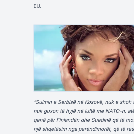
EU.
“Sulmin e Serbisë në Kosovë, nuk e shoh t
nuk guxon të hyjë në luftë me NATO-n, a
qenë për Finlandën dhe Suedinë që të mo
një shqetësim nga perëndimorët, që të re