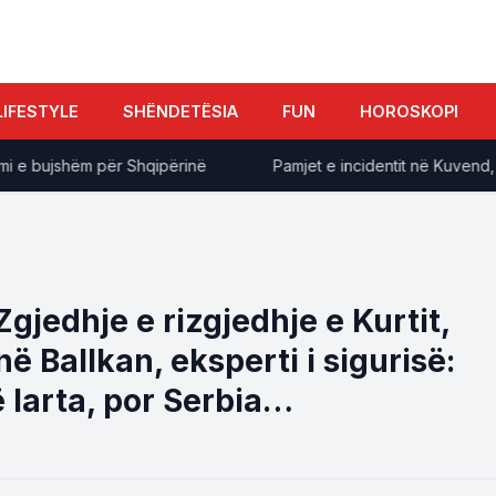
LIFESTYLE
SHËNDETËSIA
FUN
HOROSKOPI
bujshëm për Shqipërinë
Pamjet e incidentit në Kuvend, Gjinov
Zgjedhje e rizgjedhje e Kurtit,
në Ballkan, eksperti i sigurisë:
 larta, por Serbia…