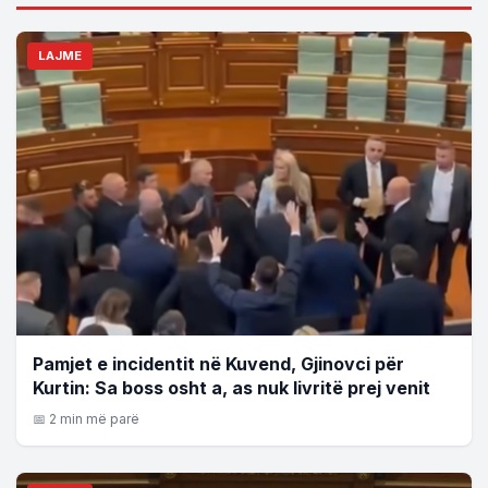
LAJME
Pamjet e incidentit në Kuvend, Gjinovci për
Kurtin: Sa boss osht a, as nuk livritë prej venit
📅 2 min më parë