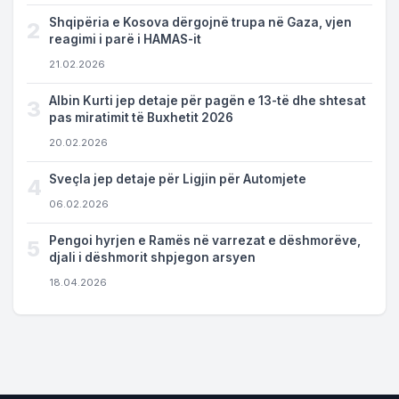
Shqipëria e Kosova dërgojnë trupa në Gaza, vjen
2
reagimi i parë i HAMAS-it
21.02.2026
Albin Kurti jep detaje për pagën e 13-të dhe shtesat
3
pas miratimit të Buxhetit 2026
20.02.2026
Sveçla jep detaje për Ligjin për Automjete
4
06.02.2026
Pengoi hyrjen e Ramës në varrezat e dëshmorëve,
5
djali i dëshmorit shpjegon arsyen
18.04.2026