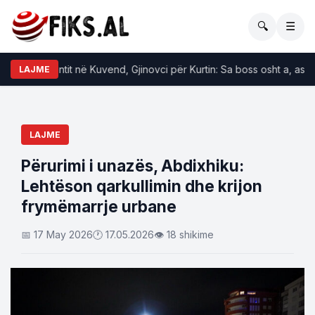
🔍
☰
et e incidentit në Kuvend, Gjinovci për Kurtin: Sa boss osht a, as nuk 
LAJME
LAJME
Përurimi i unazës, Abdixhiku:
Lehtëson qarkullimin dhe krijon
frymëmarrje urbane
📅 17 May 2026
🕐 17.05.2026
👁 18 shikime