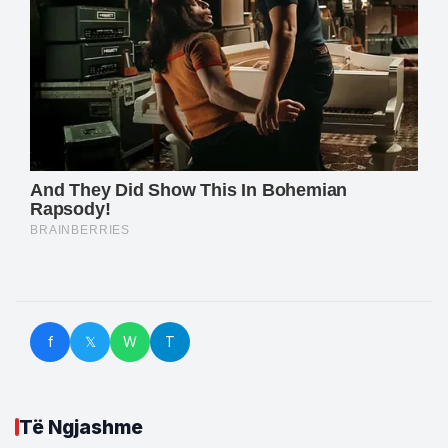
f
𝕏
W
T
Të Ngjashme