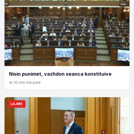
Nisin punimet, vazhdon seanca konstituive
📅 32 min më parë
LAJME