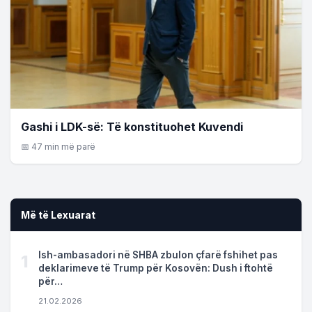
Gashi i LDK-së: Të konstituohet Kuvendi
📅 47 min më parë
Më të Lexuarat
Ish-ambasadori në SHBA zbulon çfarë fshihet pas
1
deklarimeve të Trump për Kosovën: Dush i ftohtë
për…
21.02.2026