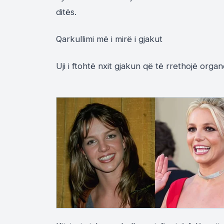
ditës.
Qarkullimi më i mirë i gjakut
Uji i ftohtë nxit gjakun që të rrethojë org