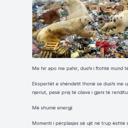
Me hir apo me pahir, dushi i ftohtë mund të
Ekspertët e shëndetit thonë se dushi me uj
njeriut, pesë prej të cilave i gjeni të rendit
Më shumë energji
Momenti i përplasjes së ujit në trup është