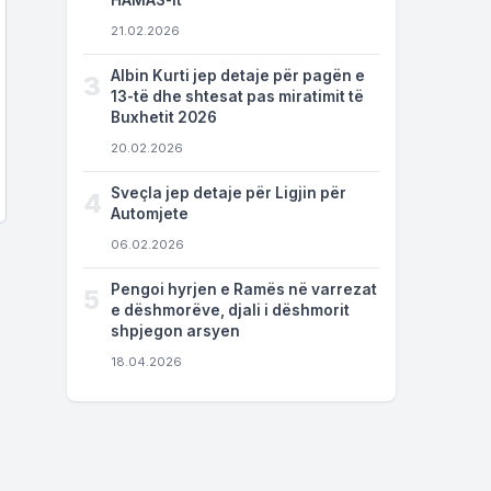
HAMAS-it
21.02.2026
Albin Kurti jep detaje për pagën e
3
13-të dhe shtesat pas miratimit të
Buxhetit 2026
20.02.2026
Sveçla jep detaje për Ligjin për
4
Automjete
06.02.2026
Pengoi hyrjen e Ramës në varrezat
5
e dëshmorëve, djali i dëshmorit
shpjegon arsyen
18.04.2026