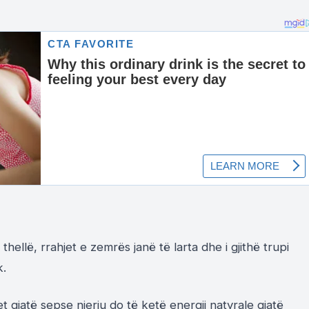
thellë, rrahjet e zemrës janë të larta dhe i gjithë trupi
k.
het gjatë sepse njeriu do të ketë energji natyrale gjatë