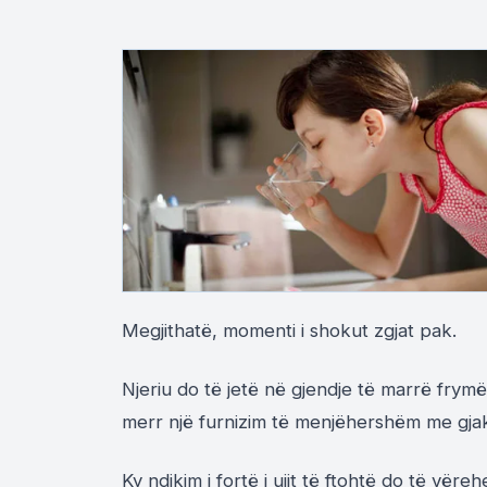
Megjithatë, momenti i shokut zgjat pak.
Njeriu do të jetë në gjendje të marrë frymë 
merr një furnizim të menjëhershëm me gja
Ky ndikim i fortë i ujit të ftohtë do të vëre