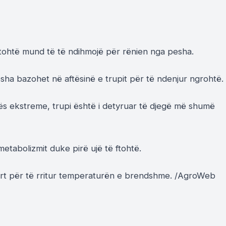
tohtë mund të të ndihmojë për rënien nga pesha.
esha bazohet në aftësinë e trupit për të ndenjur ngrohtë.
rës ekstreme, trupi është i detyruar të djegë më shumë
metabolizmit duke pirë ujë të ftohtë.
 fort për të rritur temperaturën e brendshme. /AgroWeb