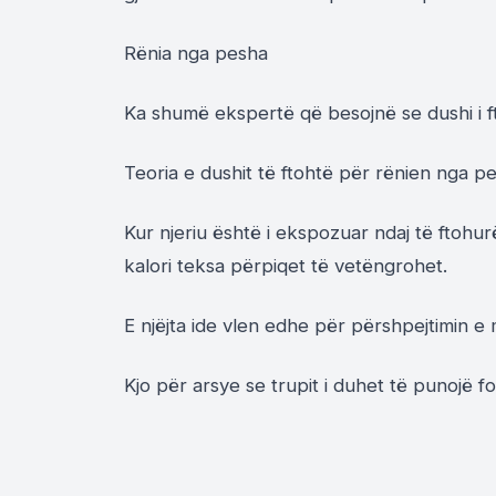
Rënia nga pesha
Ka shumë ekspertë që besojnë se dushi i f
Teoria e dushit të ftohtë për rënien nga p
Kur njeriu është i ekspozuar ndaj të ftohu
kalori teksa përpiqet të vetëngrohet.
E njëjta ide vlen edhe për përshpejtimin e 
Kjo për arsye se trupit i duhet të punojë