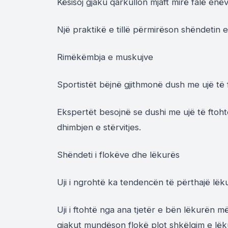
Kësisoj gjaku qarkullon mjaft mirë falë enëv
Një praktikë e tillë përmirëson shëndetin 
Rimëkëmbja e muskujve
Sportistët bëjnë gjithmonë dush me ujë të f
Ekspertët besojnë se dushi me ujë të ftohtë
dhimbjen e stërvitjes.
Shëndeti i flokëve dhe lëkurës
Uji i ngrohtë ka tendencën të përthajë lëkur
Uji i ftohtë nga ana tjetër e bën lëkurën 
gjakut mundëson flokë plot shkëlqim e lë