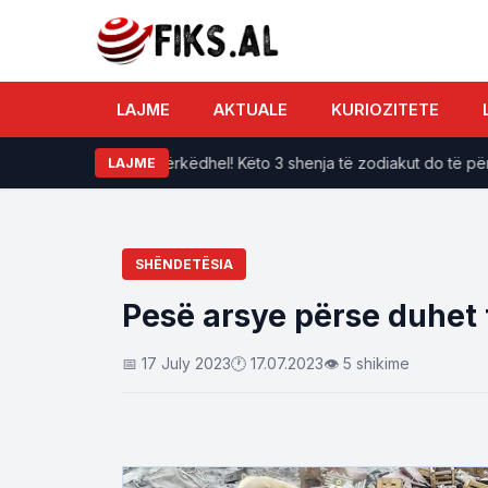
LAJME
AKTUALE
KURIOZITETE
Jeta po i përkëdhel! Këto 3 shenja të zodiakut do të përjetoj
LAJME
SHËNDETËSIA
Pesë arsye përse duhet 
📅 17 July 2023
🕐 17.07.2023
👁 5 shikime