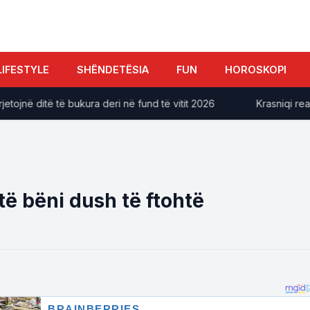
LIFESTYLE
SHËNDETËSIA
FUN
HOROSKOPI
në ditë të bukura deri në fund të vitit 2026
​Krasniqi reagon
të bëni dush të ftohtë