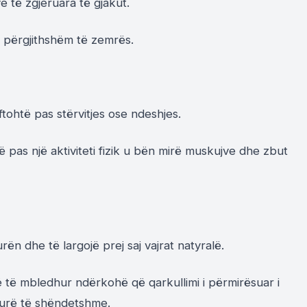
e të zgjeruara të gjakut.
e përgjithshëm të zemrës.
tohtë pas stërvitjes ose ndeshjes.
 pas një aktiviteti fizik u bën mirë muskujve dhe zbut
ën dhe të largojë prej saj vajrat natyralë.
më të mbledhur ndërkohë që qarkullimi i përmirësuar i
kurë të shëndetshme.