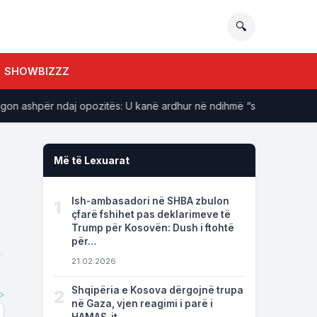
🔍
SHOWBIZZZ
 ashpër ndaj opozitës: U kanë ardhur në ndihmë “shokët e Radoiçiqi
Më të Lexuarat
Ish-ambasadori në SHBA zbulon
1
çfarë fshihet pas deklarimeve të
Trump për Kosovën: Dush i ftohtë
për…
21.02.2026
Shqipëria e Kosova dërgojnë trupa
2
në Gaza, vjen reagimi i parë i