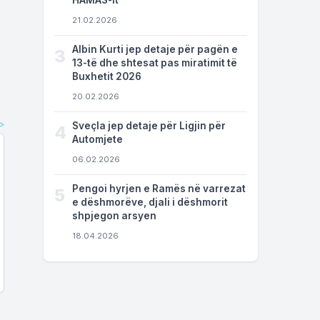
HAMAS-it
21.02.2026
Albin Kurti jep detaje për pagën e
3
13-të dhe shtesat pas miratimit të
Buxhetit 2026
20.02.2026
Sveçla jep detaje për Ligjin për
4
Automjete
06.02.2026
Pengoi hyrjen e Ramës në varrezat
5
e dëshmorëve, djali i dëshmorit
shpjegon arsyen
18.04.2026