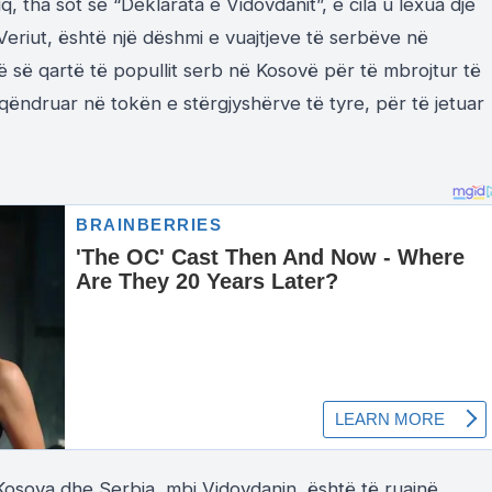
, tha sot se “Deklarata e Vidovdanit”, e cila u lexua dje
eriut, është një dëshmi e vuajtjeve të serbëve në
së qartë të popullit serb në Kosovë për të mbrojtur të
 qëndruar në tokën e stërgjyshërve të tyre, për të jetuar
Kosova dhe Serbia, mbi Vidovdanin, është të ruajnë