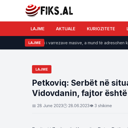
LAJME
AKTUALE
KURIOZITETE
ndërkombëtare: Zbulimi i varrezave masive, a mund të adresohen krim
LAJME
LAJME
Petkoviq: Serbët në situ
Vidovdanin, fajtor është
📅 28 June 2023
🕐 28.06.2023
👁 3 shikime