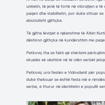
unitetin, të jenë të fortë në mbrojtjen e t
paqen dhe stabilitetin, por duke shtuar se 
absolutisht gjithçka.
Të gjitha lëvizjet e njëanshme të Albin Kurt
dëshiron gjithçka në kundërshtim me paqe
Petkoviç tha se fakti që shërbimi përkujt
situatës së vështirë në të cilën serbët jeto
Petkoviç uroi festën e Vidovdanit për popu
duke theksuar se është festa më e rëndës
serbe, e thurur në identitetin e popullit se