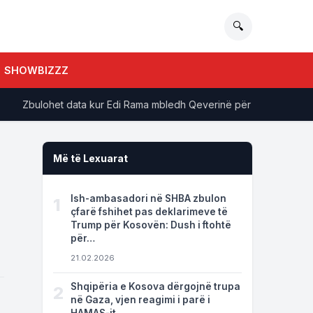
🔍
SHOWBIZZZ
Zbulohet data kur Edi Rama mbledh Qeverinë për retreat, zbardhet fo
Më të Lexuarat
Ish-ambasadori në SHBA zbulon
1
çfarë fshihet pas deklarimeve të
Trump për Kosovën: Dush i ftohtë
për…
21.02.2026
Shqipëria e Kosova dërgojnë trupa
2
në Gaza, vjen reagimi i parë i