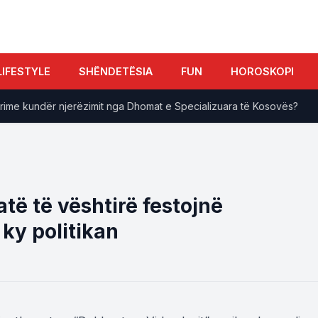
LIFESTYLE
SHËNDETËSIA
FUN
HOROSKOPI
e kundër njerëzimit nga Dhomat e Specializuara të Kosovës?
atë të vështirë festojnë
 ky politikan