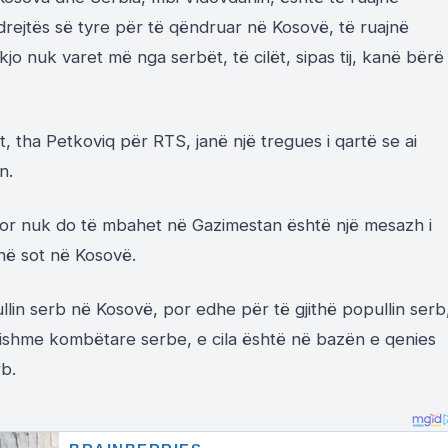
ë drejtës së tyre për të qëndruar në Kosovë, të ruajnë
kjo nuk varet më nga serbët, të cilët, sipas tij, kanë bërë
it, tha Petkoviq për RTS, janë një tregues i qartë se ai
n.
imor nuk do të mbahet në Gazimestan është një mesazh i
jnë sot në Kosovë.
llin serb në Kosovë, por edhe për të gjithë popullin serb
ishme kombëtare serbe, e cila është në bazën e qenies
rb.