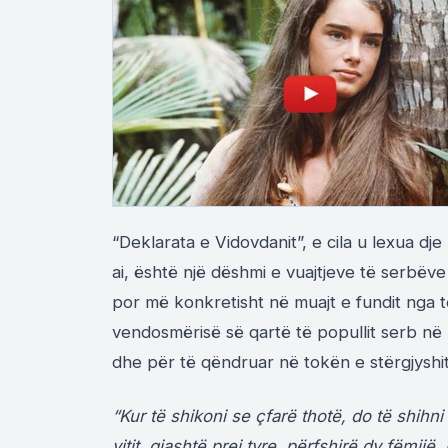
“Deklarata e Vidovdanit”, e cila u lexua dj
ai, është një dëshmi e vuajtjeve të serbëv
por më konkretisht në muajt e fundit nga te
vendosmërisë së qartë të popullit serb në 
dhe për të qëndruar në tokën e stërgjyshit
“Kur të shikoni se çfarë thotë, do të shihn
vitit, gjashtë prej tyre, përfshirë dy fëmij