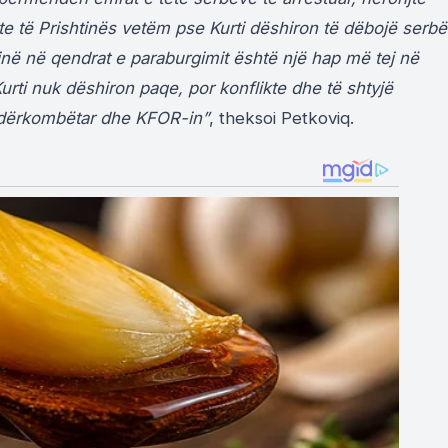
te të Prishtinës vetëm pse Kurti dëshiron të dëbojë serbë
në në qendrat e paraburgimit është një hap më tej në
urti nuk dëshiron paqe, por konflikte dhe të shtyjë
 ndërkombëtar dhe KFOR-in”
, theksoi Petkoviq.