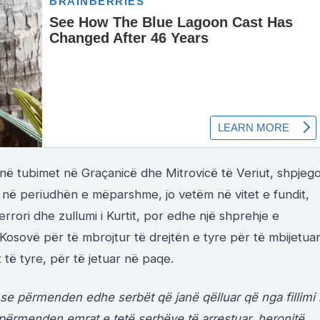
e në tubimet në Graçanicë dhe Mitrovicë të Veriut, shpjego
e në periudhën e mëparshme, jo vetëm në vitet e fundit,
rrori dhe zullumi i Kurtit, por edhe një shprehje e
Kosovë për të mbrojtur të drejtën e tyre për të mbijetua
 të tyre, për të jetuar në paqe.
i se përmenden edhe serbët që janë qëlluar që nga fillimi 
ë, përmenden emrat e tetë serbëve të arrestuar, heronjtë