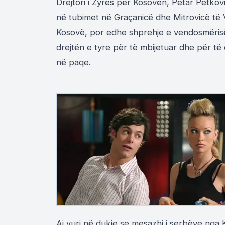
Drejtori i Zyrës për Kosovën, Petar Petkoviq
në tubimet në Graçanicë dhe Mitrovicë të V
Kosovë, por edhe shprehje e vendosmërisë 
drejtën e tyre për të mbijetuar dhe për të
në paqe.
Ai vuri në dukje se mesazhi i serbëve nga 