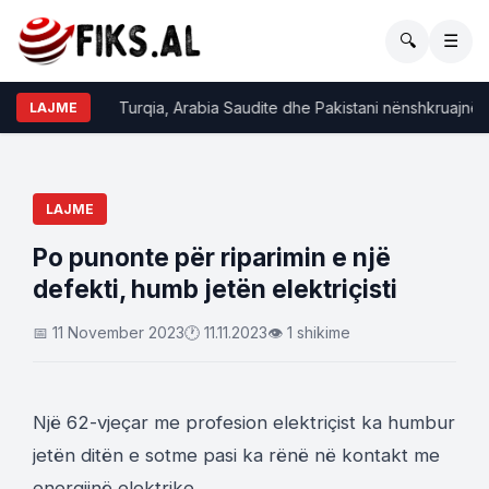
🔍
☰
Turqia, Arabia Saudite dhe Pakistani nënshkruajnë ma
LAJME
LAJME
Po punonte për riparimin e një
defekti, humb jetën elektriçisti
📅 11 November 2023
🕐 11.11.2023
👁 1 shikime
Një 62-vjeçar me profesion elektriçist ka humbur
jetën ditën e sotme pasi ka rënë në kontakt me
energjinë elektrike.