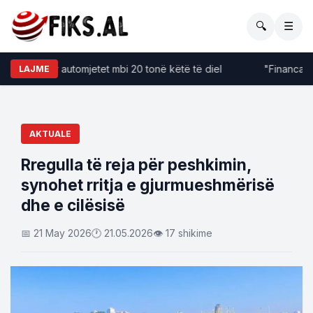
🔍
☰
ufizime për automjetet mbi 20 tonë këtë të diel
"Financat kë
LAJME
AKTUALE
Rregulla të reja për peshkimin,
synohet rritja e gjurmueshmërisë
dhe e cilësisë
📅 21 May 2026
🕐 21.05.2026
👁 17 shikime