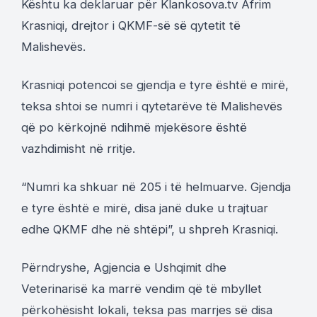
Kështu ka deklaruar për Klankosova.tv Afrim
Krasniqi, drejtor i QKMF-së së qytetit të
Malishevës.
Krasniqi potencoi se gjendja e tyre është e mirë,
teksa shtoi se numri i qytetarëve të Malishevës
që po kërkojnë ndihmë mjekësore është
vazhdimisht në rritje.
“Numri ka shkuar në 205 i të helmuarve. Gjendja
e tyre është e mirë, disa janë duke u trajtuar
edhe QKMF dhe në shtëpi”, u shpreh Krasniqi.
Përndryshe, Agjencia e Ushqimit dhe
Veterinarisë ka marrë vendim që të mbyllet
përkohësisht lokali, teksa pas marrjes së disa