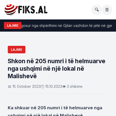
🔍
☰
eçari i plagosur nga shpërthimi në Gjilan vazhdon të jetë në gjendje 
LAJME
LAJME
Shkon në 205 numri i të helmuarve
nga ushqimi në një lokal në
Malishevë
📅 15 October 2023
🕐 15.10.2023
👁 3 shikime
Ka shkuar në 205 numri i të helmuarve nga
ushqimi në një lokal në Malishevë.