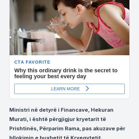
Ministri në detyrë i Financave, Hekuran
Murati, i është përgjigjur kryetarit të
Prishtinës, Përparim Rama, pas akuzave për
bllokimin e buxhetit të Kryeqytetit.