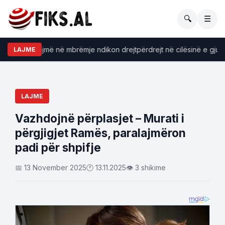
🔍
☰
 konsumojmë në mbrëmje ndikon drejtpërdrejt në cilësinë e gjumit
LAJME
LAJME
Vazhdojnë përplasjet – Murati i
përgjigjet Ramës, paralajmëron
padi për shpifje
📅 13 November 2025
🕐 13.11.2025
👁 3 shikime