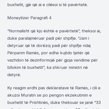
buxhetit, gjë që ai e cilësoi si të pavërtetë.
Moneytizer Paragrafi 4
“Normalisht që kjo është e pavërtetë”, theksoi ai,
duke paralajmëruar padi për shpifje. “Jam i
detyruar që të dorëzoj padi për shpifje ndaj
Përparim Ramës, por edhe kujtdo tjetër që
vazhdon të dezinformojë për gjoja vendime për
bllokim të buxhetit”, ka shkruar ministri në
detyrë.
Ky reagim erdhi pas deklaratave të Ramës, i cili e
akuzoi Muratin se po pengon ekzekutimin e
buxhetit të Prishtinës, duke theksuar se janë “33