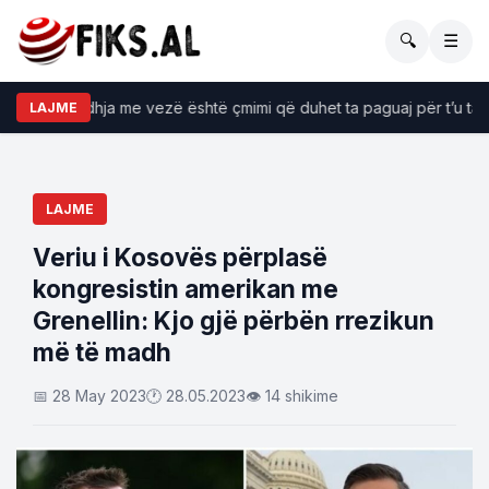
🔍
☰
i: Nëse hedhja me vezë është çmimi që duhet ta paguaj për t’u takua
LAJME
LAJME
Veriu i Kosovës përplasë
kongresistin amerikan me
Grenellin: Kjo gjë përbën rrezikun
më të madh
📅 28 May 2023
🕐 28.05.2023
👁 14 shikime