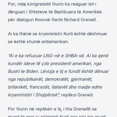
Por, ndaj kongresistit Nunn ka reaguar ish i
dërguari i Shteteve të Bashkuara të Amerikës
për dialogun Kosovë-Serbi Richard Grenell.
Ai ka thënë se kryeministri Kurti është dëshmuar
se është shumë antiamerikan.
“Ai e ka refuzuar LNG-në e SHBA-së. Ai ka qenë
kundër ideve të çdo presidenti amerikan, nga
Bushi te Biden. Lëvizja e tij e fundit është dënuar
nga republikanët, demokratët, gjermanët,
britanikët, francezët, italianët dhe madje edhe
kryeministri i Shqipërisë”,
replikoi Grenell.
Por Nunn në replikën e tij, i tha Grenellit se
mund të mos ju pëlqejnë Kurti por për tre muajt