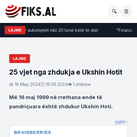
🔍
☰
fizime për automjetet mbi 20 tonë këtë të diel
"Financat kër
LAJME
LAJME
​25 vjet nga zhdukja e Ukshin Hotit
📅 16 May 2024
🕐 16.05.2024
👁 1 shikime
Më 16 maj 1999 në rrethana ende të
pandriçuara është zhdukur Ukshin Hoti.