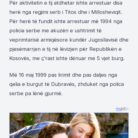
Për aktivitetin e tij atdhetar ishte arrestuar disa
herë nga regjimi serb i Titos dhe i Millosheviqit.
Për herë të fundit ishte arrestuar më 1994 nga
policia serbe me akuzën e ushtrimit të
veprimtarisë armiqësore kundër Jugosllavisë dhe
pjesëmarrjen e tij në lëvizjen për Republikën e
Kosovës, me ç’rast ishte dënuar me 5 vjet burg.
Më 16 maj 1999 pas lirimit dhe pas daljes nga
qelia e burgut të Dubravës, zhduket nga polica
serbe pa lënë gjurmë.