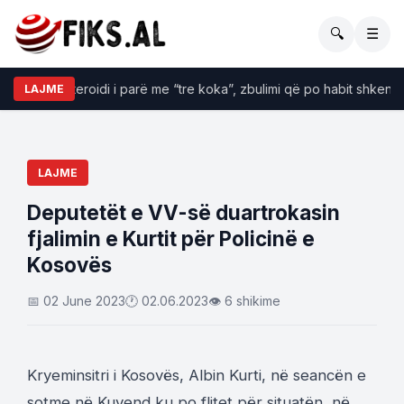
🔍
☰
Asteroidi i parë me “tre koka”, zbulimi që po habit shkencëta
LAJME
LAJME
Deputetët e VV-së duartrokasin
fjalimin e Kurtit për Policinë e
Kosovës
📅 02 June 2023
🕐 02.06.2023
👁 6 shikime
Kryeminsitri i Kosovës, Albin Kurti, në seancën e
sotme në Kuvend ku po flitet për situatën në