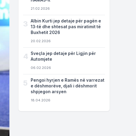
HAMAS-it
21.02.2026
Albin Kurti jep detaje për pagën e
3
13-të dhe shtesat pas miratimit të
Buxhetit 2026
20.02.2026
Sveçla jep detaje për Ligjin për
4
Automjete
06.02.2026
Pengoi hyrjen e Ramës në varrezat
5
e dëshmorëve, djali i dëshmorit
shpjegon arsyen
18.04.2026