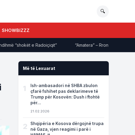
🔍
SHOWBIZZZ
ë “shokët e Radoiçiqit”
“Amatera” – Rron Gjinovci ‘shpërthen
Më të Lexuarat
i
Ish-ambasadori në SHBA zbulon
1
çfarë fshihet pas deklarimeve të
Trump për Kosovën: Dush i ftohtë
për…
21.02.2026
Shqipëria e Kosova dërgojnë trupa
2
në Gaza, vjen reagimi i parë i