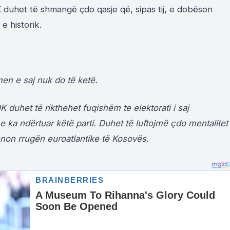
K duhet të shmangë çdo qasje që, sipas tij, e dobëson
 e historik.
n e saj nuk do të ketë.
 duhet të rikthehet fuqishëm te elektorati i saj
ë e ka ndërtuar këtë parti. Duhet të luftojmë çdo mentalitet
non rrugën euroatlantike të Kosovës.