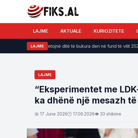
LAJME
AKTUALE
KURIOZITETE
odiakut do të përjetojnë ditë të bukura deri në fund të vitit 2026
LAJME
LAJME
“Eksperimentet me LDK-n
ka dhënë një mesazh të
📅 17 June 2026
🕐 17.06.2026
👁 33 shikime