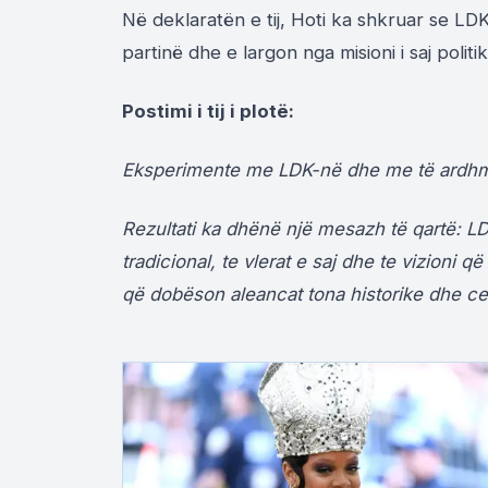
Në deklaratën e tij, Hoti ka shkruar se LD
partinë dhe e largon nga misioni i saj politik
Postimi i tij i plotë:
Eksperimente me LDK-në dhe me të ardhme
Rezultati ka dhënë një mesazh të qartë: LDK
tradicional, te vlerat e saj dhe te vizioni q
që dobëson aleancat tona historike dhe ce