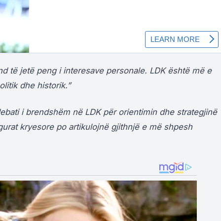
d të jetë peng i interesave personale. LDK është më e
litik dhe historik.”
ebati i brendshëm në LDK për orientimin dhe strategjinë
figurat kryesore po artikulojnë gjithnjë e më shpesh