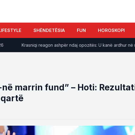
LIFESTYLE
SHËNDETËSIA
FUN
HOROSKOPI
​Krasniqi reagon ashpër ndaj opozitës: U kanë ardhur në ndihm
ë marrin fund” – Hoti: Rezultat
 qartë