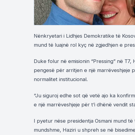
Nënkryetari i Lidhjes Demokratike të Kosov
mund të luajnë rol kyç në zgjedhjen e presi
Duke folur në emisionin “Pressing” në T7, H
pengesë për arritjen e një marrëveshjeje poli
normalitet institucional.
“Ju siguroj edhe sot që vetë ajo ka konfirm
e një marrëveshjeje për t’i dhënë vendit sta
I pyetur nëse presidentja Osmani mund të t
mundshme, Haziri u shpreh se në bisedime 