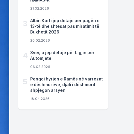
HAMAS-it
21.02.2026
Albin Kurti jep detaje për pagën e
3
13-të dhe shtesat pas miratimit të
Buxhetit 2026
20.02.2026
Sveçla jep detaje për Ligjin për
4
Automjete
06.02.2026
Pengoi hyrjen e Ramës në varrezat
5
e dëshmorëve, djali i dëshmorit
shpjegon arsyen
18.04.2026