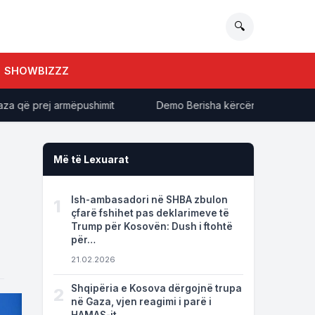
🔍
SHOWBIZZZ
ë prej armëpushimit
Demo Berisha kërcënon Ragmi Mustafin
Më të Lexuarat
Ish-ambasadori në SHBA zbulon
1
çfarë fshihet pas deklarimeve të
Trump për Kosovën: Dush i ftohtë
për…
21.02.2026
Shqipëria e Kosova dërgojnë trupa
2
në Gaza, vjen reagimi i parë i