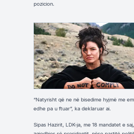
pozicion.
“Natyrisht që ne në bisedime hyjmë me em
edhe pa u ftuar”, ka deklaruar ai.
Sipas Hazirit, LDK-ja, me 18 mandatet e sa
zgjedhjes së presidentit, nëse partitë polit