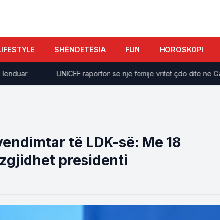
LIFESTYLE
SHËNDETËSIA
FUN
HOROSKOPI
uar
UNICEF raporton se një fëmijë vritet çdo ditë në Gaza q
 vendimtar të LDK-së: Me 18
gjidhet presidenti