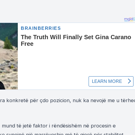
ra konkretë për çdo pozicion, nuk ka nevojë me u tërhe
j, mund të jetë faktor i rëndësishëm në procesin e
ike synojnë një marrëveshje më të gjerë për stabilitet