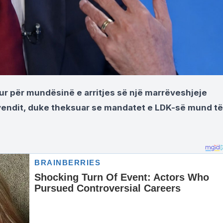
olur për mundësinë e arritjes së një marrëveshjeje
ë vendit, duke theksuar se mandatet e LDK-së mund të