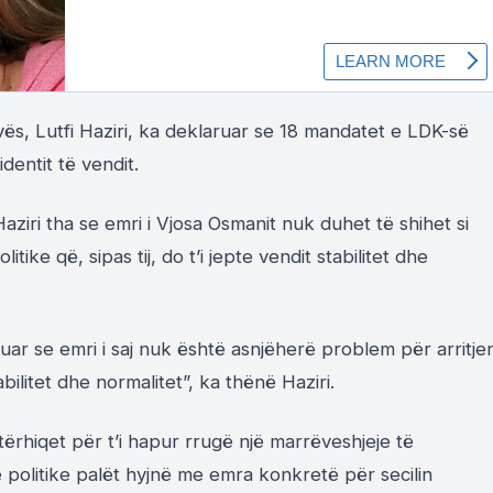
ës, Lutfi Haziri, ka deklaruar se 18 mandatet e LDK-së
dentit të vendit.
aziri tha se emri i Vjosa Osmanit nuk duhet të shihet si
tike që, sipas tij, do t’i jepte vendit stabilitet dhe
uar se emri i saj nuk është asnjëherë problem për arritje
bilitet dhe normalitet”, ka thënë Haziri.
ërhiqet për t’i hapur rrugë një marrëveshjeje të
politike palët hyjnë me emra konkretë për secilin