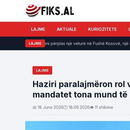
LAJME
AKTUALE
KURIOZITETE
Treni përplas një veturë në Fushë Kosovë, një i lënd
LAJME
LAJME
Haziri paralajmëron rol
mandatet tona mund të z
📅 18 June 2026
🕐 18.06.2026
👁 11 shikime