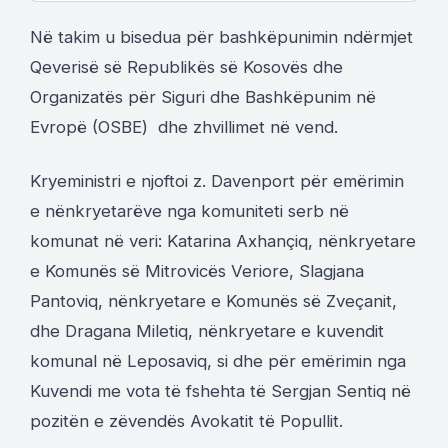
Në takim u bisedua për bashkëpunimin ndërmjet
Qeverisë së Republikës së Kosovës dhe
Organizatës për Siguri dhe Bashkëpunim në
Evropë (OSBE) dhe zhvillimet në vend.
Kryeministri e njoftoi z. Davenport për emërimin
e nënkryetarëve nga komuniteti serb në
komunat në veri: Katarina Axhançiq, nënkryetare
e Komunës së Mitrovicës Veriore, Slagjana
Pantoviq, nënkryetare e Komunës së Zveçanit,
dhe Dragana Miletiq, nënkryetare e kuvendit
komunal në Leposaviq, si dhe për emërimin nga
Kuvendi me vota të fshehta të Sergjan Sentiq në
pozitën e zëvendës Avokatit të Popullit.