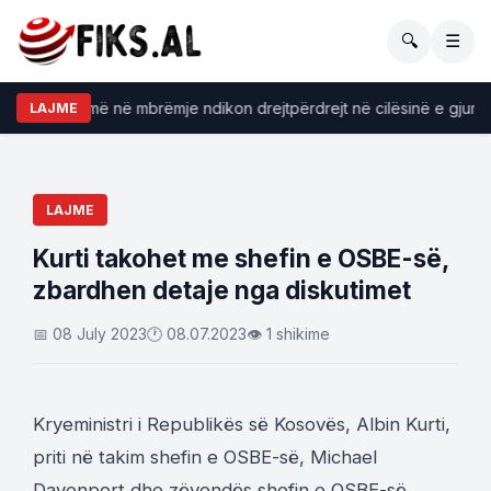
🔍
☰
 konsumojmë në mbrëmje ndikon drejtpërdrejt në cilësinë e gjumit
LAJME
LAJME
Kurti takohet me shefin e OSBE-së,
zbardhen detaje nga diskutimet
📅 08 July 2023
🕐 08.07.2023
👁 1 shikime
Kryeministri i Republikës së Kosovës, Albin Kurti,
priti në takim shefin e OSBE-së, Michael
Davenport dhe zëvendës shefin e OSBE-së