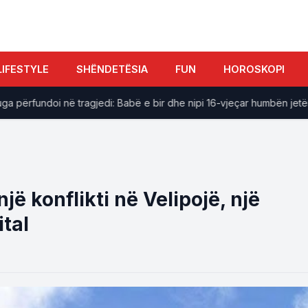
LIFESTYLE
SHËNDETËSIA
FUN
HOROSKOPI
ërfundoi në tragjedi: Babë e bir dhe nipi 16-vjeçar humbën jetën
ë konflikti në Velipojë, një
tal