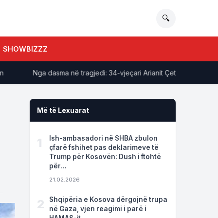
🔍
SHOWBIZZZ
Nga dasma në tragjedi: 34-vjeçari Arianit Çetaj gjendet pa she
Më të Lexuarat
Ish-ambasadori në SHBA zbulon
1
çfarë fshihet pas deklarimeve të
Trump për Kosovën: Dush i ftohtë
për…
21.02.2026
Shqipëria e Kosova dërgojnë trupa
2
në Gaza, vjen reagimi i parë i