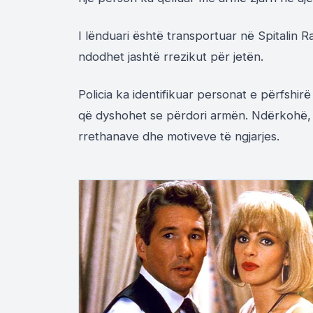
I lënduari është transportuar në Spitalin 
ndodhet jashtë rrezikut për jetën.
Policia ka identifikuar personat e përfshir
që dyshohet se përdori armën. Ndërkohë, 
rrethanave dhe motiveve të ngjarjes.