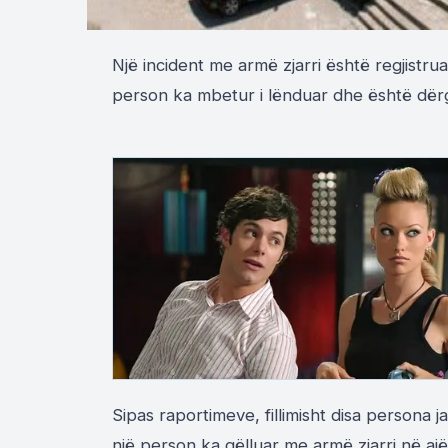
Një incident me armë zjarri është regjistru
person ka mbetur i lënduar dhe është dërg
Sipas raportimeve, fillimisht disa persona ja
një person ka qëlluar me armë zjarri në ajë