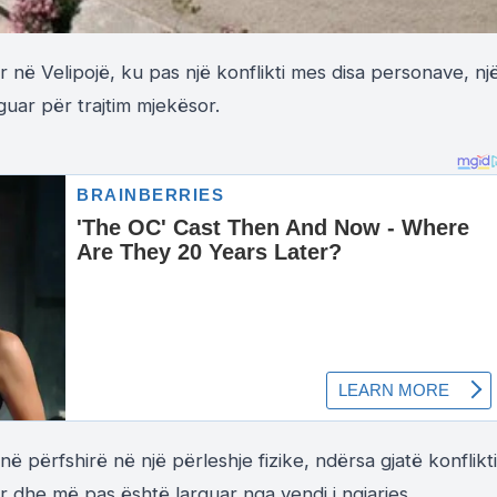
ar në Velipojë, ku pas një konflikti mes disa personave, nj
uar për trajtim mjekësor.
në përfshirë në një përleshje fizike, ndërsa gjatë konflikti
r dhe më pas është larguar nga vendi i ngjarjes.