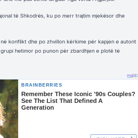
Rajonal të Shkodrës, ku po merr trajtim mjekësor dhe
ë në konflikt dhe po zhvillon kërkime për kapjen e autorit
grupi hetimor po punon për zbardhjen e plotë të