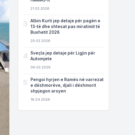
HAMAS-it
21.02.2026
Albin Kurti jep detaje për pagën e
3
13-të dhe shtesat pas miratimit të
Buxhetit 2026
20.02.2026
Sveçla jep detaje për Ligjin për
4
Automjete
06.02.2026
Pengoi hyrjen e Ramës në varrezat
5
e dëshmorëve, djali i dëshmorit
shpjegon arsyen
18.04.2026