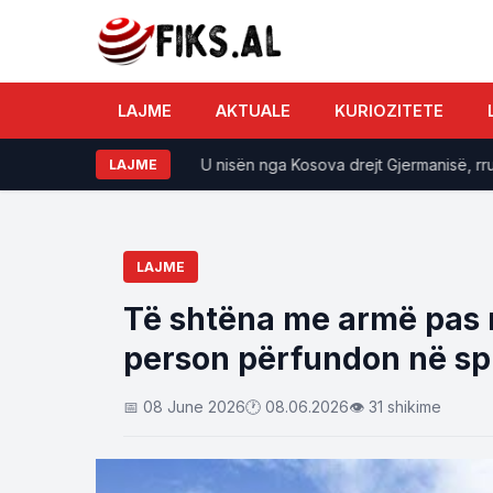
LAJME
AKTUALE
KURIOZITETE
ri në 37 gradë
U nisën nga Kosova drejt Gjermanisë, rruga p
LAJME
LAJME
Të shtëna me armë pas nj
person përfundon në spi
📅 08 June 2026
🕐 08.06.2026
👁 31 shikime