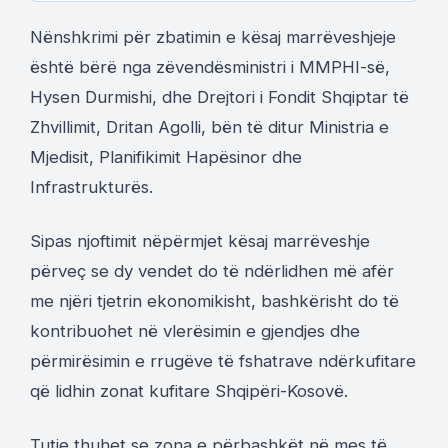
Nënshkrimi për zbatimin e kësaj marrëveshjeje
është bërë nga zëvendësministri i MMPHI-së,
Hysen Durmishi, dhe Drejtori i Fondit Shqiptar të
Zhvillimit, Dritan Agolli, bën të ditur Ministria e
Mjedisit, Planifikimit Hapësinor dhe
Infrastrukturës.
Sipas njoftimit nëpërmjet kësaj marrëveshje
përveç se dy vendet do të ndërlidhen më afër
me njëri tjetrin ekonomikisht, bashkërisht do të
kontribuohet në vlerësimin e gjendjes dhe
përmirësimin e rrugëve të fshatrave ndërkufitare
që lidhin zonat kufitare Shqipëri-Kosovë.
Tutje thuhet se zona e përbashkët në mes të