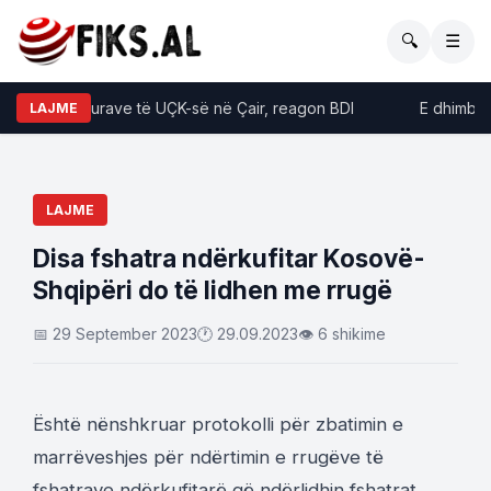
🔍
☰
hosja e figurave të UÇK-së në Çair, reagon BDI
E dhimbshme
LAJME
LAJME
Disa fshatra ndërkufitar Kosovë-
Shqipëri do të lidhen me rrugë
📅 29 September 2023
🕐 29.09.2023
👁 6 shikime
Është nënshkruar protokolli për zbatimin e
marrëveshjes për ndërtimin e rrugëve të
fshatrave ndërkufitarë që ndërlidhin fshatrat