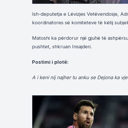
Ish-deputetja e Lëvizjes Vetëvendosje, Adr
koordinatores së komiteteve të këtij subjekt
Matoshi ka përdorur një gjuhë të ashpërsua
pushtet, shkruan Insajderi.
Postimi i plotë:
A i keni nij najher tu anku se Dejona ka vje