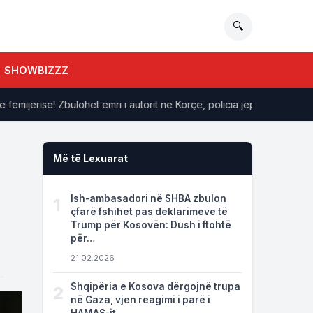
🔍
SHOWBIZZZ
ërisë! Zbulohet emri i autorit në Korçë, policia jep detajet
Më të Lexuarat
Ish-ambasadori në SHBA zbulon
1
çfarë fshihet pas deklarimeve të
Trump për Kosovën: Dush i ftohtë
për…
21.02.2026
Shqipëria e Kosova dërgojnë trupa
2
në Gaza, vjen reagimi i parë i