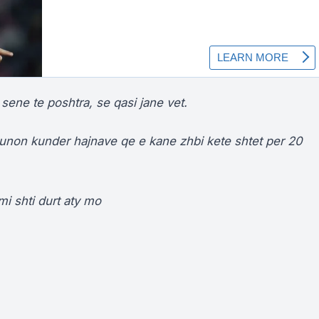
sene te poshtra, se qasi jane vet.
unon kunder hajnave qe e kane zhbi kete shtet per 20
mi shti durt aty mo