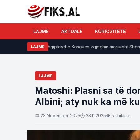
LAJME
AKTUALE
KURIOZITETE
sht 2026
Shqiptarët e Kosovës zgjedhin masivisht Shëngjin
LAJME
LAJME
Matoshi: Plasni sa të d
Albini; aty nuk ka më ku
📅 23 November 2025
🕐 23.11.2025
👁 5 shikime