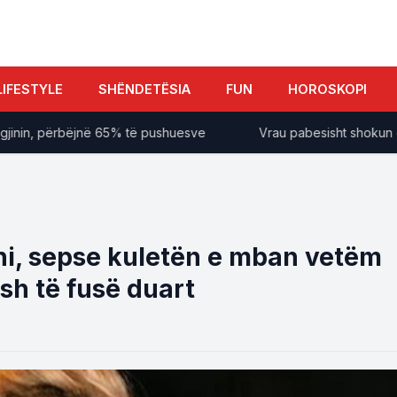
LIFESTYLE
SHËNDETËSIA
FUN
HOROSKOPI
in, përbëjnë 65% të pushuesve
Vrau pabesisht shokun e fëmij
oni, sepse kuletën e mban vetëm
sh të fusë duart