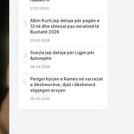
HAMAS-it
21.02.2026
Albin Kurti jep detaje për pagën e
3
13-të dhe shtesat pas miratimit të
Buxhetit 2026
20.02.2026
Sveçla jep detaje për Ligjin për
4
Automjete
06.02.2026
Pengoi hyrjen e Ramës në varrezat
5
e dëshmorëve, djali i dëshmorit
shpjegon arsyen
18.04.2026