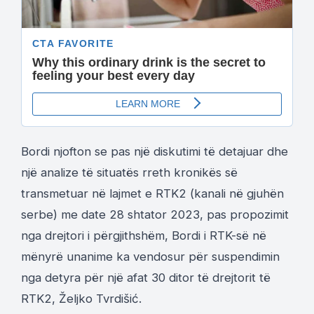
Bordi njofton se pas një diskutimi të detajuar dhe
një analize të situatës rreth kronikës së
transmetuar në lajmet e RTK2 (kanali në gjuhën
serbe) me date 28 shtator 2023, pas propozimit
nga drejtori i përgjithshëm, Bordi i RTK-së në
mënyrë unanime ka vendosur për suspendimin
nga detyra për një afat 30 ditor të drejtorit të
RTK2, Željko Tvrdišić.