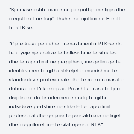
“Kjo masë është marrë në përputhje me ligjin dhe
rregulloret në fuqi”, thuhet në njoftimin e Bordit
të RTK-së.
“Gjatë kësaj periudhe, menaxhmenti i RTK-së do
të kryejë një analizë të hollësishme të situatës
dhe të raportimit në përgjithësi, me qëllim që të
identifikohen të gjitha shkeljet e mundshme të
standardeve profesionale dhe të merren masat e
duhura për t’i korrigjuar. Po ashtu, masa të tjera
disiplinore do të ndërmerren ndaj të gjithë
individëve përfshirë në shkeljet e raportimit
profesional dhe që janë të përcaktuara në ligjet
dhe rregulloret me të cilat operon RTK”.