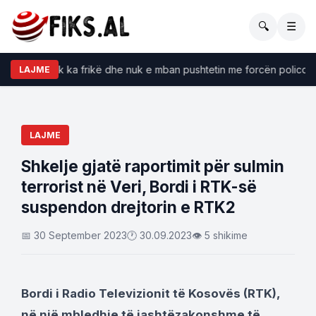
🔍
☰
in Kurti, nuk ka frikë dhe nuk e mban pushtetin me forcën policore”
LAJME
LAJME
Shkelje gjatë raportimit për sulmin
terrorist në Veri, Bordi i RTK-së
suspendon drejtorin e RTK2
📅 30 September 2023
🕐 30.09.2023
👁 5 shikime
Bordi i Radio Televizionit të Kosovës (RTK),
në një mbledhje të jashtëzakonshme të