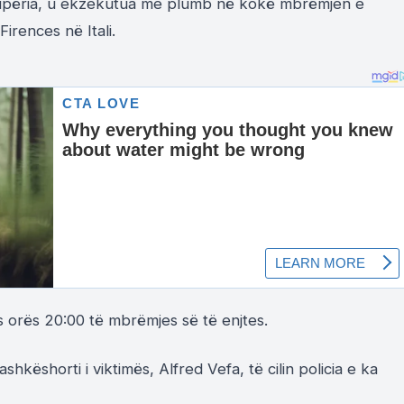
hqipëria, u ekzekutua me plumb në kokë mbrëmjen e
irences në Itali.
s orës 20:00 të mbrëmjes së të enjtes.
shkëshorti i viktimës, Alfred Vefa, të cilin policia e ka