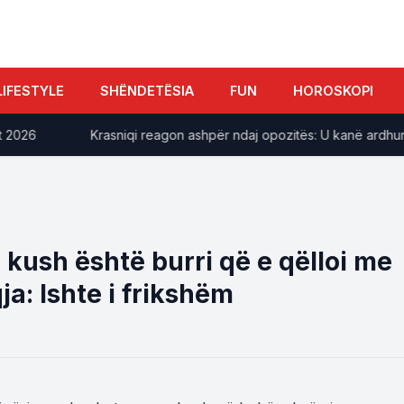
LIFESTYLE
SHËNDETËSIA
FUN
HOROSKOPI
26
​Krasniqi reagon ashpër ndaj opozitës: U kanë ardhur në 
 kush është burri që e qëlloi me
ja: Ishte i frikshëm