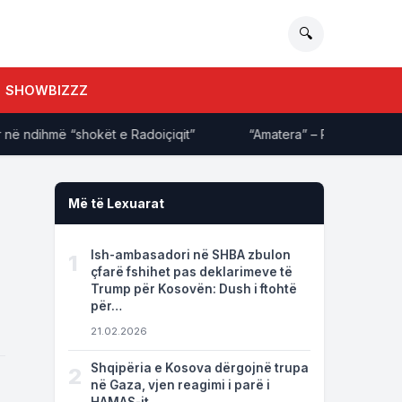
🔍
SHOWBIZZZ
ndihmë “shokët e Radoiçiqit”
“Amatera” – Rron Gjinovci ‘shpë
Më të Lexuarat
Ish-ambasadori në SHBA zbulon
1
çfarë fshihet pas deklarimeve të
Trump për Kosovën: Dush i ftohtë
për…
21.02.2026
Shqipëria e Kosova dërgojnë trupa
2
në Gaza, vjen reagimi i parë i