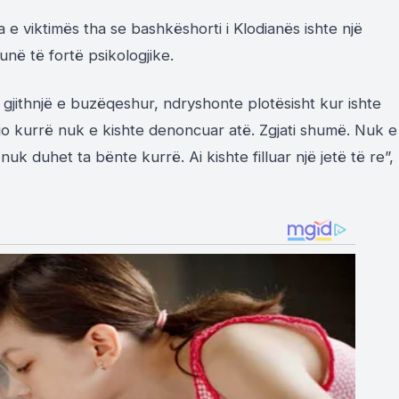
 e viktimës tha se bashkëshorti i Klodianës ishte një
hunë të fortë psikologjike.
o, gjithnjë e buzëqeshur, ndryshonte plotësisht kur ishte
r ajo kurrë nuk e kishte denoncuar atë. Zgjati shumë. Nuk e
nuk duhet ta bënte kurrë. Ai kishte filluar një jetë të re”,