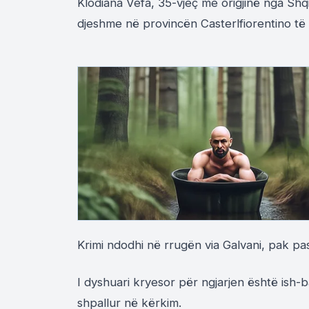
Klodiana Vefa, 35-vjeç me origjinë nga S
djeshme në provincën Casterlfiorentino të F
Krimi ndodhi në rrugën via Galvani, pak pa
I dyshuari kryesor për ngjarjen është ish-ba
shpallur në kërkim.