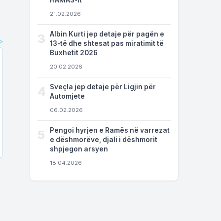
HAMAS-it
21.02.2026
Albin Kurti jep detaje për pagën e
3
13-të dhe shtesat pas miratimit të
Buxhetit 2026
20.02.2026
Sveçla jep detaje për Ligjin për
4
Automjete
06.02.2026
Pengoi hyrjen e Ramës në varrezat
5
e dëshmorëve, djali i dëshmorit
shpjegon arsyen
18.04.2026