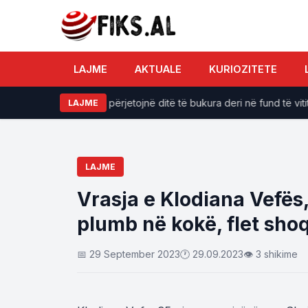
LAJME
AKTUALE
KURIOZITETE
 të zodiakut do të përjetojnë ditë të bukura deri në fund të vitit 20
LAJME
LAJME
Vrasja e Klodiana Vefës,
plumb në kokë, flet shoq
📅 29 September 2023
🕐 29.09.2023
👁 3 shikime