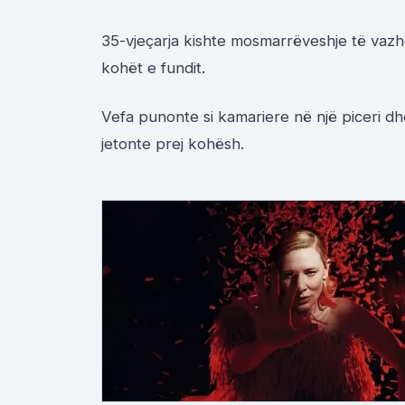
35-vjeçarja kishte mosmarrëveshje të vazhd
kohët e fundit.
Vefa punonte si kamariere në një piceri dh
jetonte prej kohësh.