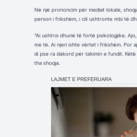
Në një prononcim për mediat lokale, shoqja
person i frikshëm, i cili ushtronte mbi të d
“Ai ushtroi dhunë të fortë psikologjike. Aj
me të. Ai njeri ishte vërtet i frikshëm. Po
di pse ra dakord për takimin e fundit. Këtë 
tha shoqja.